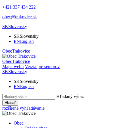
+421 337 434 222
obec@trakovice.sk
SK
Slovensky
SK
Slovensky
EN
English
Obec
Trakovice
Obec
Trakovice
Mapa webu
Verzia pre seniorov
SK
Slovensky
SK
Slovensky
EN
English
Hľadaný výraz
Hľadať
rozšírené vyhľadávanie
Obec