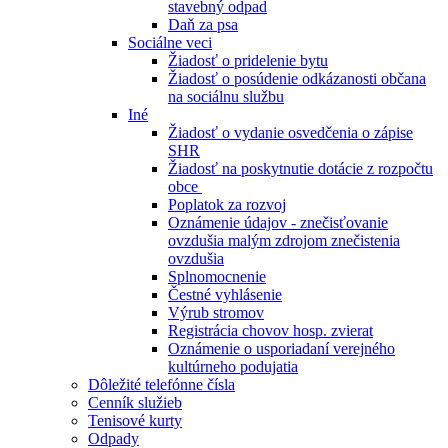
stavebný odpad
Daň za psa
Sociálne veci
Žiadosť o pridelenie bytu
Žiadosť o posúdenie odkázanosti občana
na sociálnu službu
Iné
Žiadosť o vydanie osvedčenia o zápise
SHR
Žiadosť na poskytnutie dotácie z rozpočtu
obce
Poplatok za rozvoj
Oznámenie údajov - znečisťovanie
ovzdušia malým zdrojom znečistenia
ovzdušia
Splnomocnenie
Čestné vyhlásenie
Výrub stromov
Registrácia chovov hosp. zvierat
Oznámenie o usporiadaní verejného
kultúrneho podujatia
Dôležité telefónne čísla
Cenník služieb
Tenisové kurty
Odpady