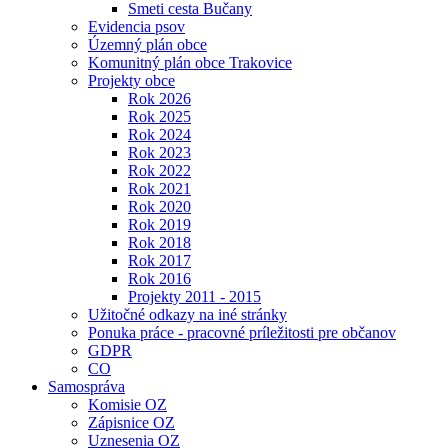
Smeti cesta Bučany
Evidencia psov
Územný plán obce
Komunitný plán obce Trakovice
Projekty obce
Rok 2026
Rok 2025
Rok 2024
Rok 2023
Rok 2022
Rok 2021
Rok 2020
Rok 2019
Rok 2018
Rok 2017
Rok 2016
Projekty 2011 - 2015
Užitočné odkazy na iné stránky
Ponuka práce - pracovné príležitosti pre občanov
GDPR
CO
Samospráva
Komisie OZ
Zápisnice OZ
Uznesenia OZ