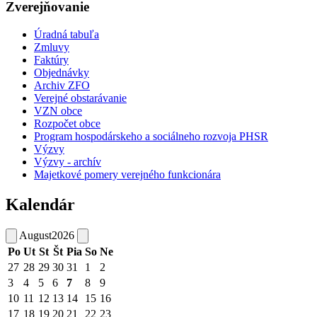
Zverejňovanie
Úradná tabuľa
Zmluvy
Faktúry
Objednávky
Archiv ZFO
Verejné obstarávanie
VZN obce
Rozpočet obce
Program hospodárskeho a sociálneho rozvoja PHSR
Výzvy
Výzvy - archív
Majetkové pomery verejného funkcionára
Kalendár
August
2026
Po
Ut
St
Št
Pia
So
Ne
27
28
29
30
31
1
2
3
4
5
6
7
8
9
10
11
12
13
14
15
16
17
18
19
20
21
22
23