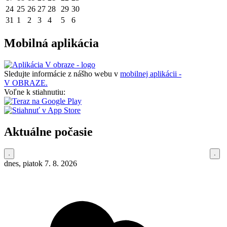
24
25
26
27
28
29
30
31
1
2
3
4
5
6
Mobilná aplikácia
Sledujte informácie z nášho webu v
mobilnej aplikácii -
V OBRAZE.
Voľne k stiahnutiu:
Aktuálne počasie
dnes, piatok 7. 8. 2026