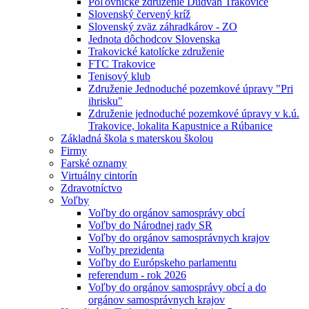
Poľovnícke združenie Dudváh Trakovice
Slovenský červený kríž
Slovenský zväz záhradkárov - ZO
Jednota dôchodcov Slovenska
Trakovické katolícke združenie
FTC Trakovice
Tenisový klub
Združenie Jednoduché pozemkové úpravy "Pri
ihrisku"
Združenie jednoduché pozemkové úpravy v k.ú.
Trakovice, lokalita Kapustnice a Rúbanice
Základná škola s materskou školou
Firmy
Farské oznamy
Virtuálny cintorín
Zdravotníctvo
Voľby
Voľby do orgánov samosprávy obcí
Voľby do Národnej rady SR
Voľby do orgánov samosprávnych krajov
Voľby prezidenta
Voľby do Európskeho parlamentu
referendum - rok 2026
Voľby do orgánov samosprávy obcí a do
orgánov samosprávnych krajov