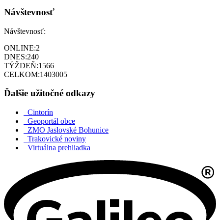
Návštevnosť
Návštevnosť:
ONLINE:
2
DNES:
240
TÝŽDEŇ:
1566
CELKOM:
1403005
Ďalšie užitočné odkazy
Cintorín
Geoportál obce
ZMO Jaslovské Bohunice
Trakovické noviny
Virtuálna prehliadka