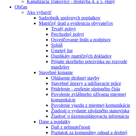
Kanalizácia Trakovice - dostavba 4. a 5. etapy
Občan
Ako vybaviť
Sadzobník správnych poplatkov
Matričný úrad a evidenicia obyvateľov
Trvalý pobyt
Prechodný pobyt
Osvedčovanie listín a podpisov
Sobáš
Úmrtný list
Duplikáty matričných dokladov
Prijatie skoršieho priezviska po rozvode
manželov
Stavebné konanie
Ohlásenie drobnej stavby
Stavebné úpravy a udržiavacie práce
Pridelenie - zrušenie súpisného čísla
Povolenie zvláštneho užívania miestnej
komunikácie
Povolenie vjazdu z miestnej komunikácie
Žiadosti o vydanie záväzného stanoviska
Žiadosť o územnoplánovaciu informáciu
Dane a poplatky
Daň z nehnuteľnosti
Poplatok za komunálny odpad a drobný