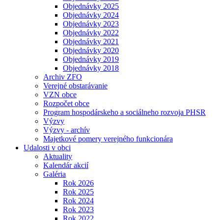
Objednávky 2025
Objednávky 2024
Objednávky 2023
Objednávky 2022
Objednávky 2021
Objednávky 2020
Objednávky 2019
Objednávky 2018
Archiv ZFO
Verejné obstarávanie
VZN obce
Rozpočet obce
Program hospodárskeho a sociálneho rozvoja PHSR
Výzvy
Výzvy - archív
Majetkové pomery verejného funkcionára
Udalosti v obci
Aktuality
Kalendár akcií
Galéria
Rok 2026
Rok 2025
Rok 2024
Rok 2023
Rok 2022