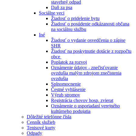
stavebný odpad
Daň za psa
Sociálne veci
Žiadosť o pridelenie bytu
Žiadosť o posúdenie odkázanosti občana
na sociálnu službu
Iné
Žiadosť o vydanie osvedčenia o zápise
SHR
Žiadosť na poskytnutie dotácie z rozpočtu
obce
Poplatok za rozvoj
Oznámenie údajov - znečisťovanie
ovzdušia malým zdrojom znečistenia
ovzdušia
Splnomocnenie
Čestné vyhlásenie
Výrub stromov
Registrácia chovov hosp. zvierat
Oznámenie o usporiadaní verejného
kultúrneho podujatia
Dôležité telefónne čísla
Cenník služieb
Tenisové kurty
Odpady