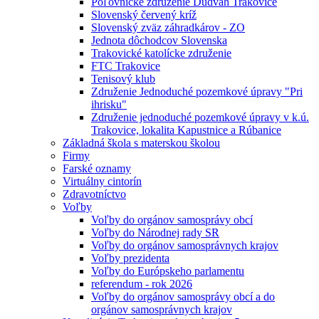
Poľovnícke združenie Dudváh Trakovice
Slovenský červený kríž
Slovenský zväz záhradkárov - ZO
Jednota dôchodcov Slovenska
Trakovické katolícke združenie
FTC Trakovice
Tenisový klub
Združenie Jednoduché pozemkové úpravy "Pri
ihrisku"
Združenie jednoduché pozemkové úpravy v k.ú.
Trakovice, lokalita Kapustnice a Rúbanice
Základná škola s materskou školou
Firmy
Farské oznamy
Virtuálny cintorín
Zdravotníctvo
Voľby
Voľby do orgánov samosprávy obcí
Voľby do Národnej rady SR
Voľby do orgánov samosprávnych krajov
Voľby prezidenta
Voľby do Európskeho parlamentu
referendum - rok 2026
Voľby do orgánov samosprávy obcí a do
orgánov samosprávnych krajov