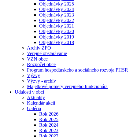
Objednávky 2025
Objednávky 2024
Objednávky 2023
Objednávky 2022
Objednávky 2021
Objednávky 2020
Objednávky 2019
Objednávky 2018
Archiv ZFO
Verejné obstarávanie
VZN obce
Rozpočet obce
Program hospodárskeho a sociálneho rozvoja PHSR
Výzvy
Výzvy - archív
Majetkové pomery verejného funkcionára
Udalosti v obci
Aktuality
Kalendár akcií
Galéria
Rok 2026
Rok 2025
Rok 2024
Rok 2023
Rok 2022