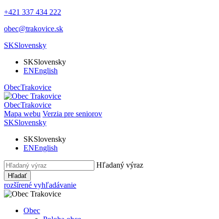
+421 337 434 222
obec@trakovice.sk
SK
Slovensky
SK
Slovensky
EN
English
Obec
Trakovice
Obec
Trakovice
Mapa webu
Verzia pre seniorov
SK
Slovensky
SK
Slovensky
EN
English
Hľadaný výraz
Hľadať
rozšírené vyhľadávanie
Obec