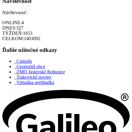
Návštevnosť
Návštevnosť:
ONLINE:
4
DNES:
327
TÝŽDEŇ:
1653
CELKOM:
1403092
Ďalšie užitočné odkazy
Cintorín
Geoportál obce
ZMO Jaslovské Bohunice
Trakovické noviny
Virtuálna prehliadka