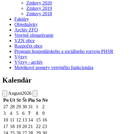
Zmluvy 2020
Zmluvy 2019
Zmluvy 2018
Faktúry
Objednávky
Archiv ZFO
Verejné obstarávanie
VZN obce
Rozpočet obce
Program hospodárskeho a sociálneho rozvoja PHSR
Výzvy
Výzvy - archív
Majetkové pomery verejného funkcionára
Kalendár
August
2026
Po
Ut
St
Št
Pia
So
Ne
27
28
29
30
31
1
2
3
4
5
6
7
8
9
10
11
12
13
14
15
16
17
18
19
20
21
22
23
24
25
26
27
28
29
30