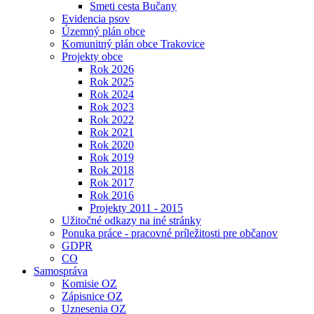
Smeti cesta Bučany
Evidencia psov
Územný plán obce
Komunitný plán obce Trakovice
Projekty obce
Rok 2026
Rok 2025
Rok 2024
Rok 2023
Rok 2022
Rok 2021
Rok 2020
Rok 2019
Rok 2018
Rok 2017
Rok 2016
Projekty 2011 - 2015
Užitočné odkazy na iné stránky
Ponuka práce - pracovné príležitosti pre občanov
GDPR
CO
Samospráva
Komisie OZ
Zápisnice OZ
Uznesenia OZ