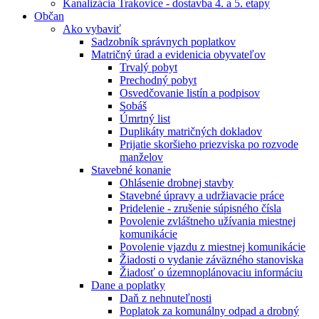
Kanalizácia Trakovice - dostavba 4. a 5. etapy
Občan
Ako vybaviť
Sadzobník správnych poplatkov
Matričný úrad a evidenicia obyvateľov
Trvalý pobyt
Prechodný pobyt
Osvedčovanie listín a podpisov
Sobáš
Úmrtný list
Duplikáty matričných dokladov
Prijatie skoršieho priezviska po rozvode
manželov
Stavebné konanie
Ohlásenie drobnej stavby
Stavebné úpravy a udržiavacie práce
Pridelenie - zrušenie súpisného čísla
Povolenie zvláštneho užívania miestnej
komunikácie
Povolenie vjazdu z miestnej komunikácie
Žiadosti o vydanie záväzného stanoviska
Žiadosť o územnoplánovaciu informáciu
Dane a poplatky
Daň z nehnuteľnosti
Poplatok za komunálny odpad a drobný