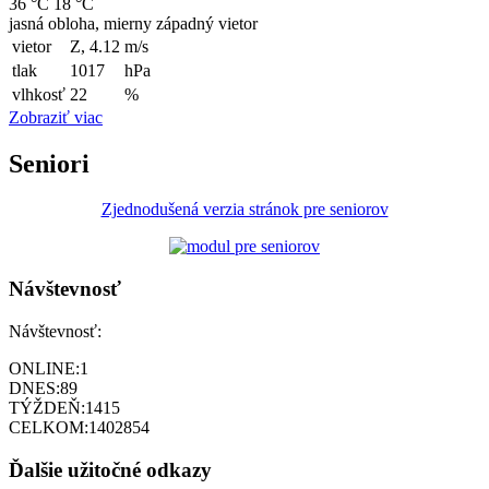
36 °C
18 °C
jasná obloha, mierny západný vietor
vietor
Z, 4.12
m/s
tlak
1017
hPa
vlhkosť
22
%
Zobraziť viac
Seniori
Zjednodušená verzia stránok pre seniorov
Návštevnosť
Návštevnosť:
ONLINE:
1
DNES:
89
TÝŽDEŇ:
1415
CELKOM:
1402854
Ďalšie užitočné odkazy