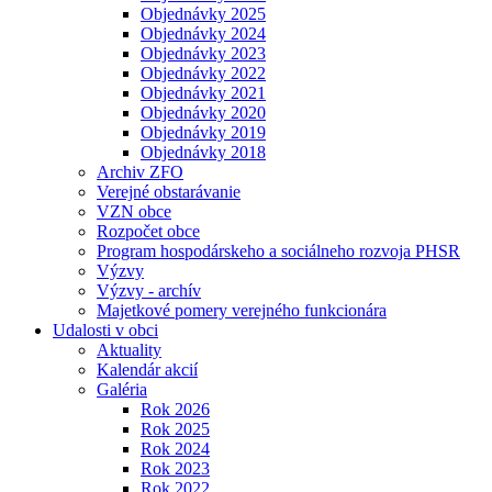
Objednávky 2025
Objednávky 2024
Objednávky 2023
Objednávky 2022
Objednávky 2021
Objednávky 2020
Objednávky 2019
Objednávky 2018
Archiv ZFO
Verejné obstarávanie
VZN obce
Rozpočet obce
Program hospodárskeho a sociálneho rozvoja PHSR
Výzvy
Výzvy - archív
Majetkové pomery verejného funkcionára
Udalosti v obci
Aktuality
Kalendár akcií
Galéria
Rok 2026
Rok 2025
Rok 2024
Rok 2023
Rok 2022