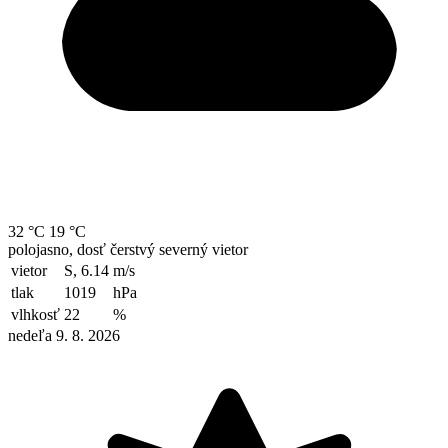
32 °C
19 °C
polojasno, dosť čerstvý severný vietor
vietor
S, 6.14
m/s
tlak
1019
hPa
vlhkosť
22
%
nedeľa 9. 8. 2026