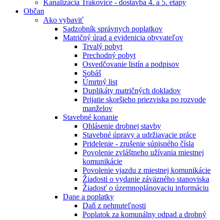
Kanalizácia Trakovice - dostavba 4. a 5. etapy
Občan
Ako vybaviť
Sadzobník správnych poplatkov
Matričný úrad a evidenicia obyvateľov
Trvalý pobyt
Prechodný pobyt
Osvedčovanie listín a podpisov
Sobáš
Úmrtný list
Duplikáty matričných dokladov
Prijatie skoršieho priezviska po rozvode
manželov
Stavebné konanie
Ohlásenie drobnej stavby
Stavebné úpravy a udržiavacie práce
Pridelenie - zrušenie súpisného čísla
Povolenie zvláštneho užívania miestnej
komunikácie
Povolenie vjazdu z miestnej komunikácie
Žiadosti o vydanie záväzného stanoviska
Žiadosť o územnoplánovaciu informáciu
Dane a poplatky
Daň z nehnuteľnosti
Poplatok za komunálny odpad a drobný