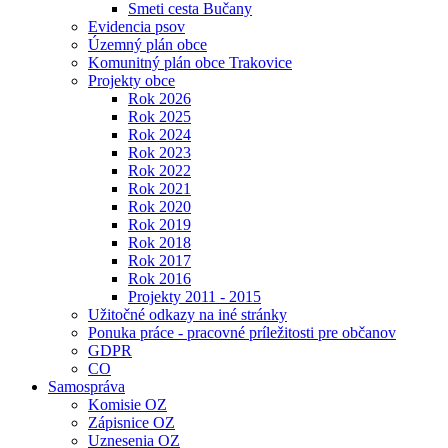
Smeti cesta Bučany
Evidencia psov
Územný plán obce
Komunitný plán obce Trakovice
Projekty obce
Rok 2026
Rok 2025
Rok 2024
Rok 2023
Rok 2022
Rok 2021
Rok 2020
Rok 2019
Rok 2018
Rok 2017
Rok 2016
Projekty 2011 - 2015
Užitočné odkazy na iné stránky
Ponuka práce - pracovné príležitosti pre občanov
GDPR
CO
Samospráva
Komisie OZ
Zápisnice OZ
Uznesenia OZ