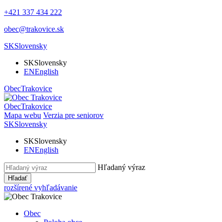
+421 337 434 222
obec@trakovice.sk
SK
Slovensky
SK
Slovensky
EN
English
Obec
Trakovice
Obec
Trakovice
Mapa webu
Verzia pre seniorov
SK
Slovensky
SK
Slovensky
EN
English
Hľadaný výraz
Hľadať
rozšírené vyhľadávanie
Obec