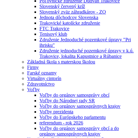
Poľovnícke združenie Dudváh Trakovice
Slovenský červený kríž
Slovenský zväz záhradkárov - ZO
Jednota dôchodcov Slovenska
Trakovické katolícke združenie
FTC Trakovice
Tenisový klub
Združenie Jednoduché pozemkové úpravy "Pri
ihrisku"
Združenie jednoduché pozemkové úpravy v k.ú.
Trakovice, lokalita Kapustnice a Rúbanice
Základná škola s materskou školou
Firmy
Farské oznamy
Virtuálny cintorín
Zdravotníctvo
Voľby
Voľby do orgánov samosprávy obcí
Voľby do Národnej rady SR
Voľby do orgánov samosprávnych krajov
Voľby prezidenta
Voľby do Európskeho parlamentu
referendum - rok 2026
Voľby do orgánov samosprávy obcí a do
orgánov samosprávnych krajov