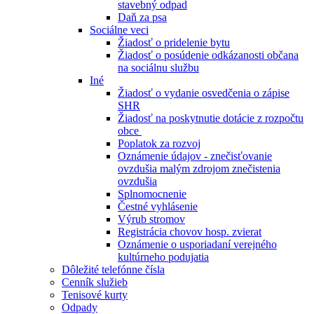
stavebný odpad
Daň za psa
Sociálne veci
Žiadosť o pridelenie bytu
Žiadosť o posúdenie odkázanosti občana
na sociálnu službu
Iné
Žiadosť o vydanie osvedčenia o zápise
SHR
Žiadosť na poskytnutie dotácie z rozpočtu
obce
Poplatok za rozvoj
Oznámenie údajov - znečisťovanie
ovzdušia malým zdrojom znečistenia
ovzdušia
Splnomocnenie
Čestné vyhlásenie
Výrub stromov
Registrácia chovov hosp. zvierat
Oznámenie o usporiadaní verejného
kultúrneho podujatia
Dôležité telefónne čísla
Cenník služieb
Tenisové kurty
Odpady