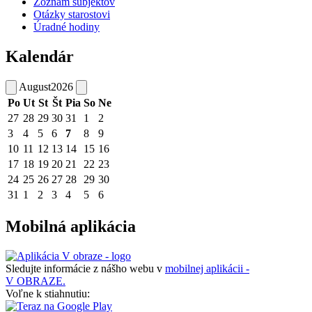
Zoznam subjektov
Otázky starostovi
Úradné hodiny
Kalendár
August
2026
Po
Ut
St
Št
Pia
So
Ne
27
28
29
30
31
1
2
3
4
5
6
7
8
9
10
11
12
13
14
15
16
17
18
19
20
21
22
23
24
25
26
27
28
29
30
31
1
2
3
4
5
6
Mobilná aplikácia
Sledujte informácie z nášho webu v
mobilnej aplikácii -
V OBRAZE.
Voľne k stiahnutiu: