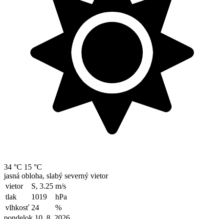
34 °C
15 °C
jasná obloha, slabý severný vietor
vietor
S, 3.25
m/s
tlak
1019
hPa
vlhkosť
24
%
pondelok 10. 8. 2026