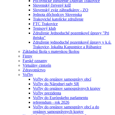
Poľovnícke združenie Dudváh Trakovice
Slovenský červený kríž
Slovenský zväz záhradkárov - ZO
Jednota dôchodcov Slovenska
Trakovické katolícke združenie
FTC Trakovice
Tenisový klub
Združenie Jednoduché pozemkové úpravy "Pri
ihrisku"
Združenie jednoduché pozemkové úpravy v k.ú.
Trakovice, lokalita Kapustnice a Rúbanice
Základná škola s materskou školou
Firmy
Farské oznamy
Virtuálny cintorín
Zdravotníctvo
Voľby
Voľby do orgánov samosprávy obcí
Voľby do Národnej rady SR
Voľby do orgánov samosprávnych krajov
Voľby prezidenta
Voľby do Európskeho parlamentu
referendum - rok 2026
Voľby do orgánov samosprávy obcí a do
orgánov samosprávnych krajov