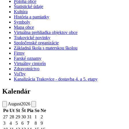
Poloha obce
Štatistické údaje
Kultúra
História a pamiatky
Symboly
Mapa obce
Virtuálna prehliadka objektov obce
Trakovické novinky
Spoločenské organizácie
Základná škola s materskou školou
Firmy
Farské oznamy
Virtuálny cintorín
Zdravotníctvo
Voľby
Kanalizácia Trakovice - dostavba 4. a 5. etapy
Kalendár
August
2026
Po
Ut
St
Št
Pia
So
Ne
27
28
29
30
31
1
2
3
4
5
6
7
8
9