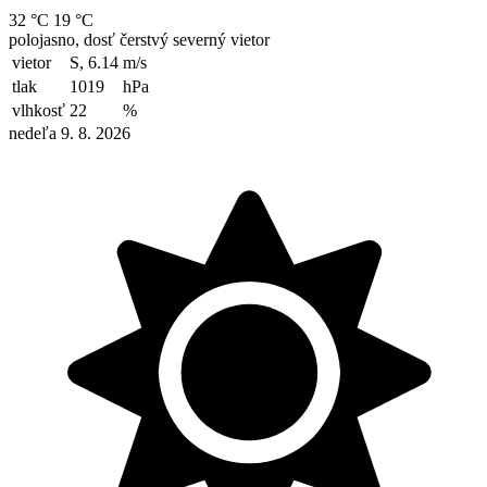
32 °C
19 °C
polojasno, dosť čerstvý severný vietor
vietor
S, 6.14
m/s
tlak
1019
hPa
vlhkosť
22
%
nedeľa 9. 8. 2026