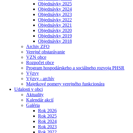
Objednávky 2025
Objednávky 2024
Objednávky 2023
Objednávky 2022
Objednávky 2021
Objednávky 2020
Objednávky 2019
Objednávky 2018
Archiv ZFO
Verejné obstarávanie
VZN obce
Rozpočet obce
Program hospodárskeho a sociálneho rozvoja PHSR
Výzvy
Výzvy - archív
Majetkové pomery verejného funkcionára
Udalosti v obci
Aktuality
Kalendár akcií
Galéria
Rok 2026
Rok 2025
Rok 2024
Rok 2023
Rok 2022