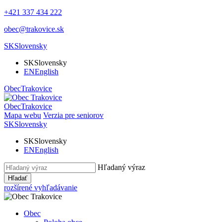
+421 337 434 222
obec@trakovice.sk
SK
Slovensky
SK
Slovensky
EN
English
Obec
Trakovice
Obec
Trakovice
Mapa webu
Verzia pre seniorov
SK
Slovensky
SK
Slovensky
EN
English
Hľadaný výraz
Hľadať
rozšírené vyhľadávanie
Obec