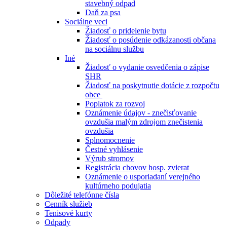
stavebný odpad
Daň za psa
Sociálne veci
Žiadosť o pridelenie bytu
Žiadosť o posúdenie odkázanosti občana
na sociálnu službu
Iné
Žiadosť o vydanie osvedčenia o zápise
SHR
Žiadosť na poskytnutie dotácie z rozpočtu
obce
Poplatok za rozvoj
Oznámenie údajov - znečisťovanie
ovzdušia malým zdrojom znečistenia
ovzdušia
Splnomocnenie
Čestné vyhlásenie
Výrub stromov
Registrácia chovov hosp. zvierat
Oznámenie o usporiadaní verejného
kultúrneho podujatia
Dôležité telefónne čísla
Cenník služieb
Tenisové kurty
Odpady