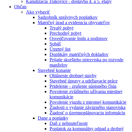
Kanalizácia Trakovice - dostavba 4. a 5. etapy
Občan
Ako vybaviť
Sadzobník správnych poplatkov
Matričný úrad a evidenicia obyvateľov
Trvalý pobyt
Prechodný pobyt
Osvedčovanie listín a podpisov
Sobáš
Úmrtný list
Duplikáty matričných dokladov
Prijatie skoršieho priezviska po rozvode
manželov
Stavebné konanie
Ohlásenie drobnej stavby
Stavebné úpravy a udržiavacie práce
Pridelenie - zrušenie súpisného čísla
Povolenie zvláštneho užívania miestnej
komunikácie
Povolenie vjazdu z miestnej komunikácie
Žiadosti o vydanie záväzného stanoviska
Žiadosť o územnoplánovaciu informáciu
Dane a poplatky
Daň z nehnuteľnosti
Poplatok za komunálny odpad a drobný