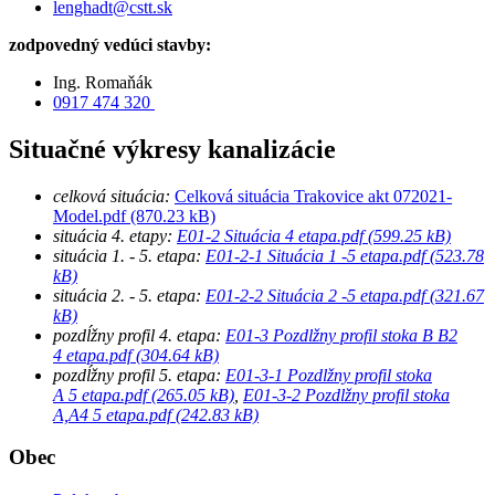
lenghadt@cstt.sk
zodpovedný vedúci stavby:
Ing. Romaňák
0917 474 320
Situačné výkresy kanalizácie
celková situácia:
Celková situácia Trakovice akt 072021-
Model.pdf (870.23 kB)
situácia 4. etapy:
E01-2 Situácia 4 etapa.pdf (599.25 kB)
situácia 1. - 5. etapa:
E01-2-1 Situácia 1 -5 etapa.pdf (523.78
kB)
situácia 2. - 5. etapa:
E01-2-2 Situácia 2 -5 etapa.pdf (321.67
kB)
pozdĺžny profil 4. etapa:
E01-3 Pozdlžny profil stoka B B2
4 etapa.pdf (304.64 kB)
pozdĺžny profil 5. etapa:
E01-3-1 Pozdlžny profil stoka
A 5 etapa.pdf (265.05 kB)
,
E01-3-2 Pozdlžny profil stoka
A,A4 5 etapa.pdf (242.83 kB)
Obec