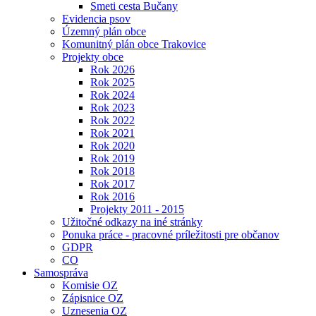
Smeti cesta Bučany
Evidencia psov
Územný plán obce
Komunitný plán obce Trakovice
Projekty obce
Rok 2026
Rok 2025
Rok 2024
Rok 2023
Rok 2022
Rok 2021
Rok 2020
Rok 2019
Rok 2018
Rok 2017
Rok 2016
Projekty 2011 - 2015
Užitočné odkazy na iné stránky
Ponuka práce - pracovné príležitosti pre občanov
GDPR
CO
Samospráva
Komisie OZ
Zápisnice OZ
Uznesenia OZ