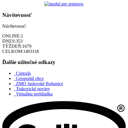
Návštevnosť
Návštevnosť:
ONLINE:
1
DNES:
353
TÝŽDEŇ:
1679
CELKOM:
1403118
Ďalšie užitočné odkazy
Cintorín
Geoportál obce
ZMO Jaslovské Bohunice
Trakovické noviny
Virtuálna prehliadka