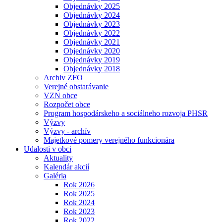
Objednávky 2025
Objednávky 2024
Objednávky 2023
Objednávky 2022
Objednávky 2021
Objednávky 2020
Objednávky 2019
Objednávky 2018
Archiv ZFO
Verejné obstarávanie
VZN obce
Rozpočet obce
Program hospodárskeho a sociálneho rozvoja PHSR
Výzvy
Výzvy - archív
Majetkové pomery verejného funkcionára
Udalosti v obci
Aktuality
Kalendár akcií
Galéria
Rok 2026
Rok 2025
Rok 2024
Rok 2023
Rok 2022