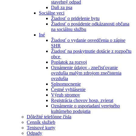
stavebný odpad
Daň za psa
Sociálne veci
Žiadosť o pridelenie bytu
Žiadosť o posúdenie odkázanosti občana
na sociálnu službu
Iné
Žiadosť o vydanie osvedčenia o zápise
SHR
Žiadosť na poskytnutie dotácie z rozpočtu
obce
Poplatok za rozvoj
Oznámenie údajov - znečisťovanie
ovzdušia malým zdrojom znečistenia
ovzdušia
Splnomocnenie
Čestné vyhlásenie
Výrub stromov
Registrácia chovov hosp. zvierat
Oznámenie o usporiadaní verejného
kultúrneho podujatia
Dôležité telefónne čísla
Cenník služieb
Tenisové kurty
Odpady