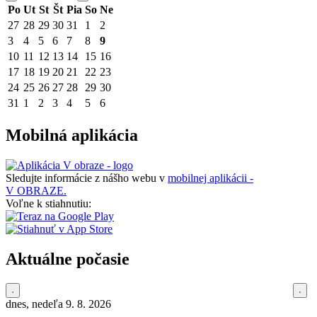
Po
Ut
St
Št
Pia
So
Ne
27
28
29
30
31
1
2
3
4
5
6
7
8
9
10
11
12
13
14
15
16
17
18
19
20
21
22
23
24
25
26
27
28
29
30
31
1
2
3
4
5
6
Mobilná aplikácia
Sledujte informácie z nášho webu v
mobilnej aplikácii -
V OBRAZE.
Voľne k stiahnutiu:
Aktuálne počasie
dnes, nedeľa 9. 8. 2026