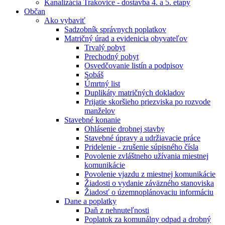
Kanalizácia Trakovice - dostavba 4. a 5. etapy
Občan
Ako vybaviť
Sadzobník správnych poplatkov
Matričný úrad a evidenicia obyvateľov
Trvalý pobyt
Prechodný pobyt
Osvedčovanie listín a podpisov
Sobáš
Úmrtný list
Duplikáty matričných dokladov
Prijatie skoršieho priezviska po rozvode
manželov
Stavebné konanie
Ohlásenie drobnej stavby
Stavebné úpravy a udržiavacie práce
Pridelenie - zrušenie súpisného čísla
Povolenie zvláštneho užívania miestnej
komunikácie
Povolenie vjazdu z miestnej komunikácie
Žiadosti o vydanie záväzného stanoviska
Žiadosť o územnoplánovaciu informáciu
Dane a poplatky
Daň z nehnuteľnosti
Poplatok za komunálny odpad a drobný