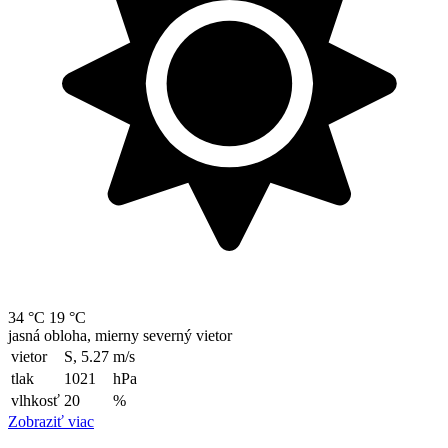
34 °C
19 °C
jasná obloha, mierny severný vietor
vietor
S, 5.27
m/s
tlak
1021
hPa
vlhkosť
20
%
Zobraziť viac