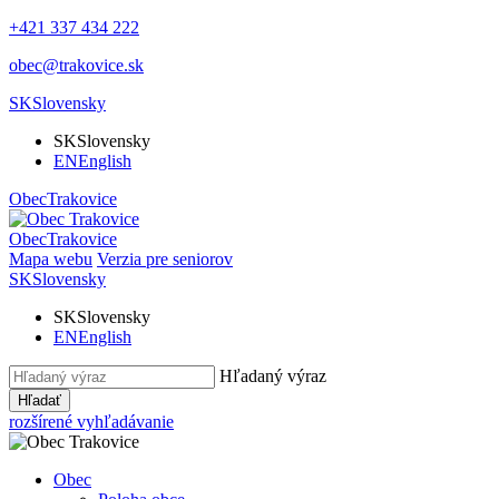
+421 337 434 222
obec@trakovice.sk
SK
Slovensky
SK
Slovensky
EN
English
Obec
Trakovice
Obec
Trakovice
Mapa webu
Verzia pre seniorov
SK
Slovensky
SK
Slovensky
EN
English
Hľadaný výraz
Hľadať
rozšírené vyhľadávanie
Obec