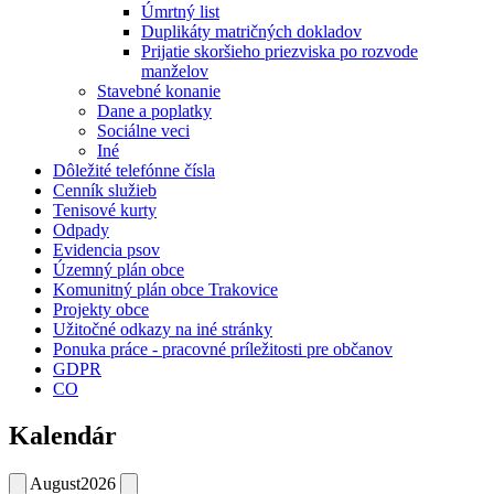
Úmrtný list
Duplikáty matričných dokladov
Prijatie skoršieho priezviska po rozvode
manželov
Stavebné konanie
Dane a poplatky
Sociálne veci
Iné
Dôležité telefónne čísla
Cenník služieb
Tenisové kurty
Odpady
Evidencia psov
Územný plán obce
Komunitný plán obce Trakovice
Projekty obce
Užitočné odkazy na iné stránky
Ponuka práce - pracovné príležitosti pre občanov
GDPR
CO
Kalendár
August
2026