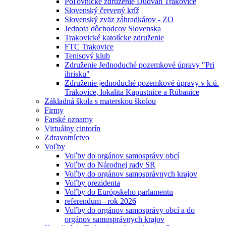
Poľovnícke združenie Dudváh Trakovice
Slovenský červený kríž
Slovenský zväz záhradkárov - ZO
Jednota dôchodcov Slovenska
Trakovické katolícke združenie
FTC Trakovice
Tenisový klub
Združenie Jednoduché pozemkové úpravy "Pri
ihrisku"
Združenie jednoduché pozemkové úpravy v k.ú.
Trakovice, lokalita Kapustnice a Rúbanice
Základná škola s materskou školou
Firmy
Farské oznamy
Virtuálny cintorín
Zdravotníctvo
Voľby
Voľby do orgánov samosprávy obcí
Voľby do Národnej rady SR
Voľby do orgánov samosprávnych krajov
Voľby prezidenta
Voľby do Európskeho parlamentu
referendum - rok 2026
Voľby do orgánov samosprávy obcí a do
orgánov samosprávnych krajov