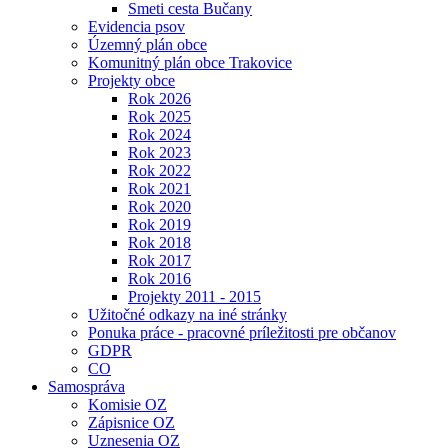
Smeti cesta Bučany
Evidencia psov
Územný plán obce
Komunitný plán obce Trakovice
Projekty obce
Rok 2026
Rok 2025
Rok 2024
Rok 2023
Rok 2022
Rok 2021
Rok 2020
Rok 2019
Rok 2018
Rok 2017
Rok 2016
Projekty 2011 - 2015
Užitočné odkazy na iné stránky
Ponuka práce - pracovné príležitosti pre občanov
GDPR
CO
Samospráva
Komisie OZ
Zápisnice OZ
Uznesenia OZ