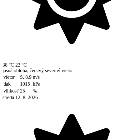
38 °C
22 °C
jasná obloha, čerstvý severný vietor
vietor
S, 8.9
m/s
tlak
1015
hPa
vlhkosť
25
%
streda 12. 8. 2026