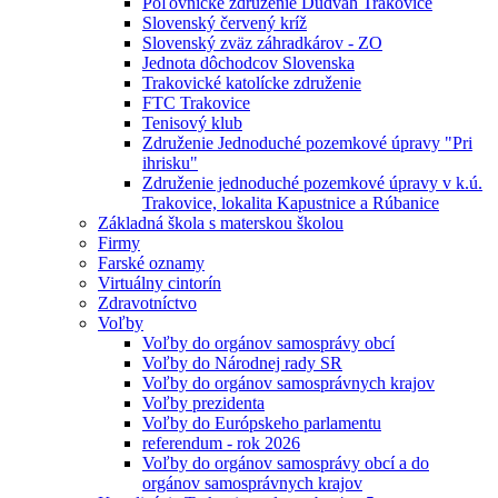
Poľovnícke združenie Dudváh Trakovice
Slovenský červený kríž
Slovenský zväz záhradkárov - ZO
Jednota dôchodcov Slovenska
Trakovické katolícke združenie
FTC Trakovice
Tenisový klub
Združenie Jednoduché pozemkové úpravy "Pri
ihrisku"
Združenie jednoduché pozemkové úpravy v k.ú.
Trakovice, lokalita Kapustnice a Rúbanice
Základná škola s materskou školou
Firmy
Farské oznamy
Virtuálny cintorín
Zdravotníctvo
Voľby
Voľby do orgánov samosprávy obcí
Voľby do Národnej rady SR
Voľby do orgánov samosprávnych krajov
Voľby prezidenta
Voľby do Európskeho parlamentu
referendum - rok 2026
Voľby do orgánov samosprávy obcí a do
orgánov samosprávnych krajov