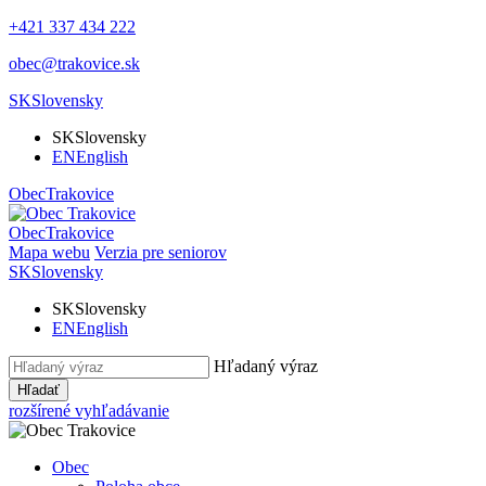
+421 337 434 222
obec@trakovice.sk
SK
Slovensky
SK
Slovensky
EN
English
Obec
Trakovice
Obec
Trakovice
Mapa webu
Verzia pre seniorov
SK
Slovensky
SK
Slovensky
EN
English
Hľadaný výraz
Hľadať
rozšírené vyhľadávanie
Obec