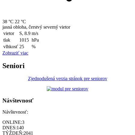
38 °C
22 °C
jasná obloha, čerstvý severný vietor
vietor
S, 8.9
m/s
tlak
1015
hPa
vlhkosť
25
%
Zobraziť viac
Seniori
Zjednodušená verzia stránok pre seniorov
Návštevnosť
Návštevnosť:
ONLINE:
3
DNES:
140
TÝŽDEŇ:
2041