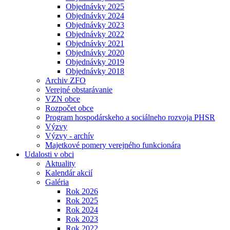
Objednávky 2025
Objednávky 2024
Objednávky 2023
Objednávky 2022
Objednávky 2021
Objednávky 2020
Objednávky 2019
Objednávky 2018
Archiv ZFO
Verejné obstarávanie
VZN obce
Rozpočet obce
Program hospodárskeho a sociálneho rozvoja PHSR
Výzvy
Výzvy - archív
Majetkové pomery verejného funkcionára
Udalosti v obci
Aktuality
Kalendár akcií
Galéria
Rok 2026
Rok 2025
Rok 2024
Rok 2023
Rok 2022