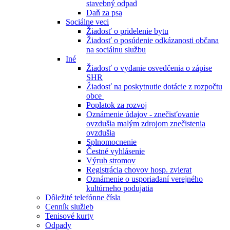
stavebný odpad
Daň za psa
Sociálne veci
Žiadosť o pridelenie bytu
Žiadosť o posúdenie odkázanosti občana
na sociálnu službu
Iné
Žiadosť o vydanie osvedčenia o zápise
SHR
Žiadosť na poskytnutie dotácie z rozpočtu
obce
Poplatok za rozvoj
Oznámenie údajov - znečisťovanie
ovzdušia malým zdrojom znečistenia
ovzdušia
Splnomocnenie
Čestné vyhlásenie
Výrub stromov
Registrácia chovov hosp. zvierat
Oznámenie o usporiadaní verejného
kultúrneho podujatia
Dôležité telefónne čísla
Cenník služieb
Tenisové kurty
Odpady