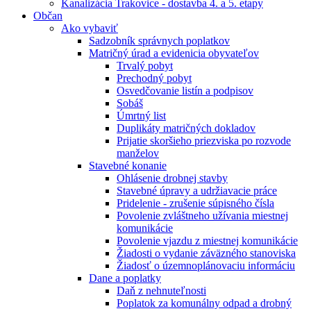
Kanalizácia Trakovice - dostavba 4. a 5. etapy
Občan
Ako vybaviť
Sadzobník správnych poplatkov
Matričný úrad a evidenicia obyvateľov
Trvalý pobyt
Prechodný pobyt
Osvedčovanie listín a podpisov
Sobáš
Úmrtný list
Duplikáty matričných dokladov
Prijatie skoršieho priezviska po rozvode
manželov
Stavebné konanie
Ohlásenie drobnej stavby
Stavebné úpravy a udržiavacie práce
Pridelenie - zrušenie súpisného čísla
Povolenie zvláštneho užívania miestnej
komunikácie
Povolenie vjazdu z miestnej komunikácie
Žiadosti o vydanie záväzného stanoviska
Žiadosť o územnoplánovaciu informáciu
Dane a poplatky
Daň z nehnuteľnosti
Poplatok za komunálny odpad a drobný