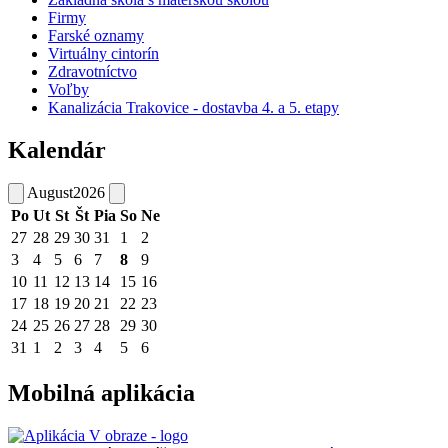
Firmy
Farské oznamy
Virtuálny cintorín
Zdravotníctvo
Voľby
Kanalizácia Trakovice - dostavba 4. a 5. etapy
Kalendár
August
2026
Po
Ut
St
Št
Pia
So
Ne
27
28
29
30
31
1
2
3
4
5
6
7
8
9
10
11
12
13
14
15
16
17
18
19
20
21
22
23
24
25
26
27
28
29
30
31
1
2
3
4
5
6
Mobilná aplikácia