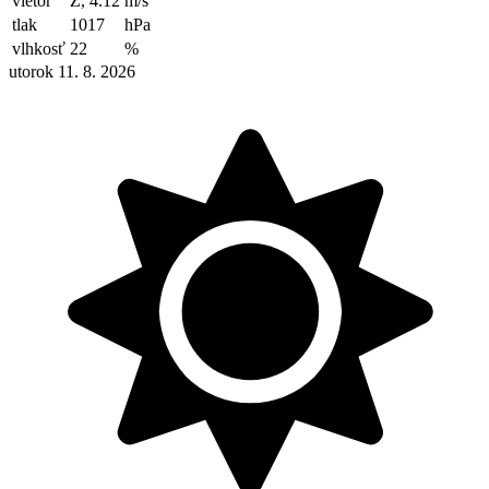
vietor
Z, 4.12
m/s
tlak
1017
hPa
vlhkosť
22
%
utorok 11. 8. 2026