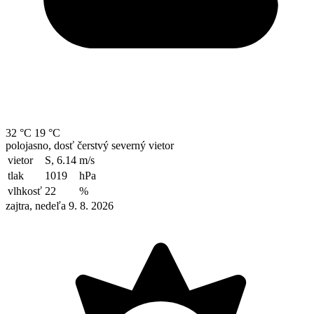
32 °C
19 °C
polojasno, dosť čerstvý severný vietor
vietor
S, 6.14
m/s
tlak
1019
hPa
vlhkosť
22
%
zajtra, nedeľa 9. 8. 2026