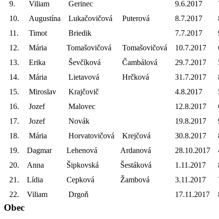
9.
Viliam
Gerinec
9.6.2017
10.
Augustína
Lukačovičová
Puterová
8.7.2017
11.
Timot
Briedik
7.7.2017
12.
Mária
Tomašovičová
Tomašovičová
10.7.2017
13.
Erika
Ševčíková
Čambálová
29.7.2017
14.
Mária
Lietavová
Hrčková
31.7.2017
15.
Miroslav
Krajčovič
4.8.2017
16.
Jozef
Malovec
12.8.2017
17.
Jozef
Novák
19.8.2017
18.
Mária
Horvatovičová
Krejčová
30.8.2017
19.
Dagmar
Lehenová
Ardanová
28.10.2017
20.
Anna
Šipkovská
Šestáková
1.11.2017
21.
Lídia
Cepková
Žambová
3.11.2017
22.
Viliam
Drgoň
17.11.2017
Obec