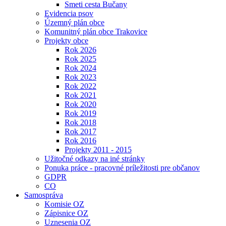
Smeti cesta Bučany
Evidencia psov
Územný plán obce
Komunitný plán obce Trakovice
Projekty obce
Rok 2026
Rok 2025
Rok 2024
Rok 2023
Rok 2022
Rok 2021
Rok 2020
Rok 2019
Rok 2018
Rok 2017
Rok 2016
Projekty 2011 - 2015
Užitočné odkazy na iné stránky
Ponuka práce - pracovné príležitosti pre občanov
GDPR
CO
Samospráva
Komisie OZ
Zápisnice OZ
Uznesenia OZ