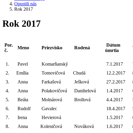
Opustili nás
Rok 2017
Rok 2017
Por.
Dátum
Meno
Priezvisko
Rodená
č.
úmrtia
1.
Pavel
Komarňanský
7.1.2017
2.
Emília
Tomovičová
Chudá
12.2.2017
3.
Anna
Farkašová
Ješková
27.2.2017
4.
Anna
Polakovičová
Danihelová
1.4.2017
5.
Beáta
Molnárová
Brollová
4.4.2017
6.
Rudolf
Gavalec
18.4.2017
7.
Irena
Hevierová
1.5.2017
8.
Anna
Koleničová
Nováková
1.6.2017