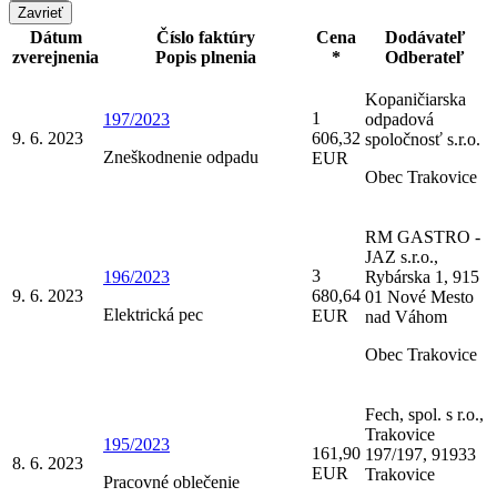
Zavrieť
Dátum
Číslo faktúry
Cena
Dodávateľ
zverejnenia
Popis plnenia
*
Odberateľ
Kopaničiarska
1
197/2023
odpadová
9. 6. 2023
606,32
spoločnosť s.r.o.
Zneškodnenie odpadu
EUR
Obec Trakovice
RM GASTRO -
JAZ s.r.o.,
3
196/2023
Rybárska 1, 915
9. 6. 2023
680,64
01 Nové Mesto
Elektrická pec
EUR
nad Váhom
Obec Trakovice
Fech, spol. s r.o.,
Trakovice
195/2023
161,90
197/197, 91933
8. 6. 2023
EUR
Trakovice
Pracovné oblečenie