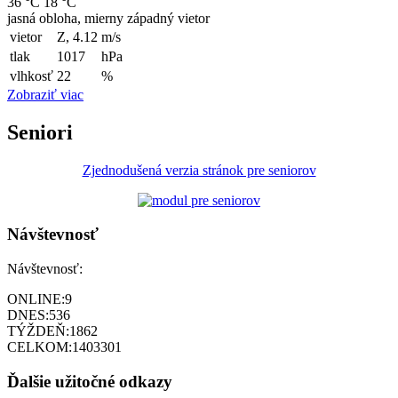
36 °C
18 °C
jasná obloha, mierny západný vietor
vietor
Z, 4.12
m/s
tlak
1017
hPa
vlhkosť
22
%
Zobraziť viac
Seniori
Zjednodušená verzia stránok pre seniorov
Návštevnosť
Návštevnosť:
ONLINE:
9
DNES:
536
TÝŽDEŇ:
1862
CELKOM:
1403301
Ďalšie užitočné odkazy