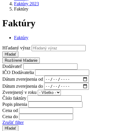
Faktúry 2023
Faktúry
Faktúry
Faktúry
Hľadaný výraz
Hľadať
Rozšírené hľadanie
Dodávateľ
IČO Dodávatelia
Dátum zverejnenia od
Dátum zverejnenia do
Zverejnený v roku
Číslo faktúry
Popis plnenia
Cena od
Cena do
Zrušiť filter