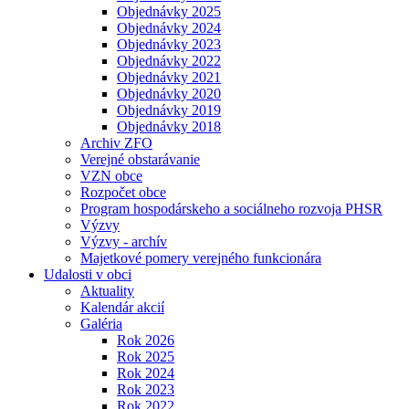
Objednávky 2025
Objednávky 2024
Objednávky 2023
Objednávky 2022
Objednávky 2021
Objednávky 2020
Objednávky 2019
Objednávky 2018
Archiv ZFO
Verejné obstarávanie
VZN obce
Rozpočet obce
Program hospodárskeho a sociálneho rozvoja PHSR
Výzvy
Výzvy - archív
Majetkové pomery verejného funkcionára
Udalosti v obci
Aktuality
Kalendár akcií
Galéria
Rok 2026
Rok 2025
Rok 2024
Rok 2023
Rok 2022