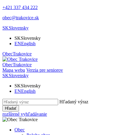
+421 337 434 222
obec@trakovice.sk
SK
Slovensky
SK
Slovensky
EN
English
Obec
Trakovice
Obec
Trakovice
Mapa webu
Verzia pre seniorov
SK
Slovensky
SK
Slovensky
EN
English
Hľadaný výraz
Hľadať
rozšírené vyhľadávanie
Obec