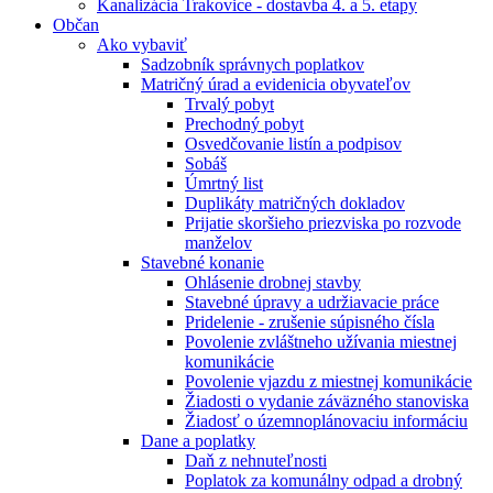
Kanalizácia Trakovice - dostavba 4. a 5. etapy
Občan
Ako vybaviť
Sadzobník správnych poplatkov
Matričný úrad a evidenicia obyvateľov
Trvalý pobyt
Prechodný pobyt
Osvedčovanie listín a podpisov
Sobáš
Úmrtný list
Duplikáty matričných dokladov
Prijatie skoršieho priezviska po rozvode
manželov
Stavebné konanie
Ohlásenie drobnej stavby
Stavebné úpravy a udržiavacie práce
Pridelenie - zrušenie súpisného čísla
Povolenie zvláštneho užívania miestnej
komunikácie
Povolenie vjazdu z miestnej komunikácie
Žiadosti o vydanie záväzného stanoviska
Žiadosť o územnoplánovaciu informáciu
Dane a poplatky
Daň z nehnuteľnosti
Poplatok za komunálny odpad a drobný