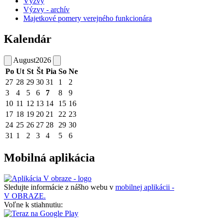
Výzvy
Výzvy - archív
Majetkové pomery verejného funkcionára
Kalendár
August
2026
Po
Ut
St
Št
Pia
So
Ne
27
28
29
30
31
1
2
3
4
5
6
7
8
9
10
11
12
13
14
15
16
17
18
19
20
21
22
23
24
25
26
27
28
29
30
31
1
2
3
4
5
6
Mobilná aplikácia
Sledujte informácie z nášho webu v
mobilnej aplikácii -
V OBRAZE.
Voľne k stiahnutiu: