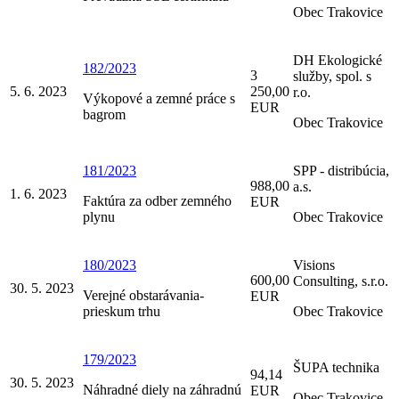
Obec Trakovice
DH Ekologické
182/2023
3
služby, spol. s
5. 6. 2023
250,00
r.o.
Výkopové a zemné práce s
EUR
bagrom
Obec Trakovice
181/2023
SPP - distribúcia,
988,00
a.s.
1. 6. 2023
Faktúra za odber zemného
EUR
plynu
Obec Trakovice
180/2023
Visions
600,00
Consulting, s.r.o.
30. 5. 2023
Verejné obstarávania-
EUR
prieskum trhu
Obec Trakovice
179/2023
ŠUPA technika
94,14
30. 5. 2023
Náhradné diely na záhradnú
EUR
Obec Trakovice