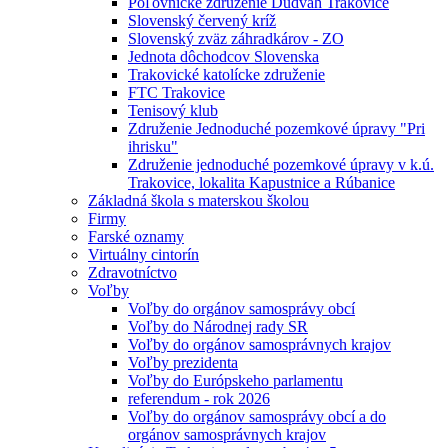
Poľovnícke združenie Dudváh Trakovice
Slovenský červený kríž
Slovenský zväz záhradkárov - ZO
Jednota dôchodcov Slovenska
Trakovické katolícke združenie
FTC Trakovice
Tenisový klub
Združenie Jednoduché pozemkové úpravy "Pri
ihrisku"
Združenie jednoduché pozemkové úpravy v k.ú.
Trakovice, lokalita Kapustnice a Rúbanice
Základná škola s materskou školou
Firmy
Farské oznamy
Virtuálny cintorín
Zdravotníctvo
Voľby
Voľby do orgánov samosprávy obcí
Voľby do Národnej rady SR
Voľby do orgánov samosprávnych krajov
Voľby prezidenta
Voľby do Európskeho parlamentu
referendum - rok 2026
Voľby do orgánov samosprávy obcí a do
orgánov samosprávnych krajov