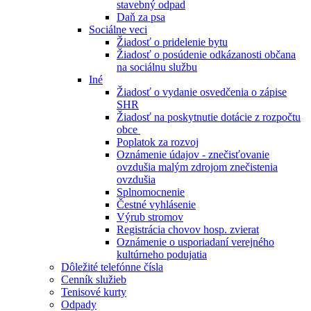
stavebný odpad
Daň za psa
Sociálne veci
Žiadosť o pridelenie bytu
Žiadosť o posúdenie odkázanosti občana
na sociálnu službu
Iné
Žiadosť o vydanie osvedčenia o zápise
SHR
Žiadosť na poskytnutie dotácie z rozpočtu
obce
Poplatok za rozvoj
Oznámenie údajov - znečisťovanie
ovzdušia malým zdrojom znečistenia
ovzdušia
Splnomocnenie
Čestné vyhlásenie
Výrub stromov
Registrácia chovov hosp. zvierat
Oznámenie o usporiadaní verejného
kultúrneho podujatia
Dôležité telefónne čísla
Cenník služieb
Tenisové kurty
Odpady