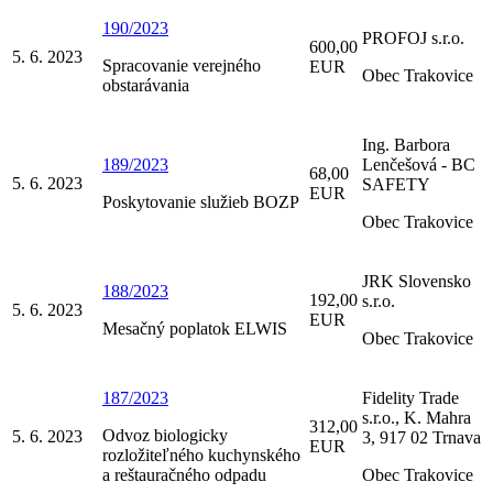
190/2023
PROFOJ s.r.o.
600,00
5. 6. 2023
Spracovanie verejného
EUR
Obec Trakovice
obstarávania
Ing. Barbora
189/2023
Lenčešová - BC
68,00
5. 6. 2023
SAFETY
EUR
Poskytovanie služieb BOZP
Obec Trakovice
JRK Slovensko
188/2023
192,00
s.r.o.
5. 6. 2023
EUR
Mesačný poplatok ELWIS
Obec Trakovice
187/2023
Fidelity Trade
s.r.o., K. Mahra
312,00
Odvoz biologicky
5. 6. 2023
3, 917 02 Trnava
EUR
rozložiteľného kuchynského
a reštauračného odpadu
Obec Trakovice