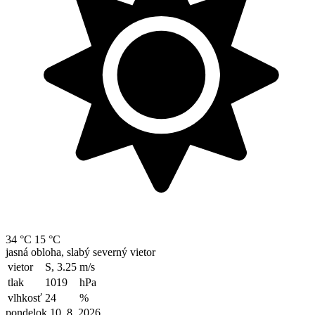
34 °C
15 °C
jasná obloha, slabý severný vietor
vietor
S, 3.25
m/s
tlak
1019
hPa
vlhkosť
24
%
pondelok 10. 8. 2026