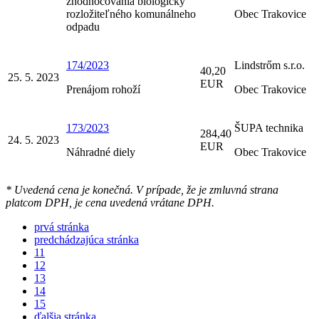
zhodnocovania biologicky
rozložiteľného komunálneho
Obec Trakovice
odpadu
174/2023
Lindstrőm s.r.o.
40,20
25. 5. 2023
EUR
Prenájom rohoží
Obec Trakovice
173/2023
ŠUPA technika
284,40
24. 5. 2023
EUR
Náhradné diely
Obec Trakovice
* Uvedená cena je konečná. V prípade, že je zmluvná strana
platcom DPH, je cena uvedená vrátane DPH.
prvá stránka
predchádzajúca stránka
11
12
13
14
15
ďalšia stránka