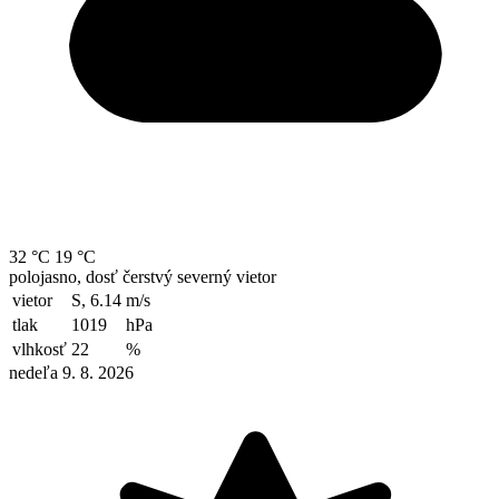
32 °C
19 °C
polojasno, dosť čerstvý severný vietor
vietor
S, 6.14
m/s
tlak
1019
hPa
vlhkosť
22
%
nedeľa 9. 8. 2026