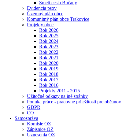
Smeti cesta Bučany
Evidencia psov
Územný plán obce
Komunitný plán obce Trakovice
Projekty obce
Rok 2026
Rok 2025
Rok 2024
Rok 2023
Rok 2022
Rok 2021
Rok 2020
Rok 2019
Rok 2018
Rok 2017
Rok 2016
Projekty 2011 - 2015
Užitočné odkazy na iné stránky
Ponuka práce - pracovné príležitosti pre občanov
GDPR
CO
Samospráva
Komisie OZ
Zápisnice OZ
Uznesenia OZ