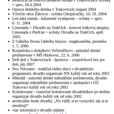
Benefícia na obnovu detského ihriska v Trakoviciach /scénky
+ spev, 18.4.2004
Oprava detského ihriska v Trakovicich /august 2004
Výročie obce Žlkovce - scénka Okopávačky, 10. 10. 2004/
Len taká sranda - kabaretné vystúpenie – scénky + spev,
6. 11. 2004
Limonáda + Divadlo na TrakOch - koncert folkovej skupiny
Limonáda z Piešťan + scénky Divadla na TrakOch, apríl
2005
Z ťažkého života ľahkého hmyzu - tragikomédia, premiéra
1. 5. 2006
Rozprávka o deduškovi Večerníčkovi - autorské detské
predstavenie v MŠ Hlohovec, 22. 6. 2006
Deň detí v Trakoviciach - športovo – rozprávkové hry pre
deti, jún 2007
Noc Návratov - tradičná oldies disco s divadelným
programom, divadlo organizuje NN každý rok od roku 2002
Mikuláš - autorské detské mikulášske predstavenia, divadlo
organizuje mikulášske predstavenia v spolupráci s OÚ
Trakovice každý rok od roku 2002
Koledovanie - vianočné koledovanie divadelníkov po dedine
organizuje divadlo každý rok od roku 2002
neoficiálne heslo divadla: „No vidíš, si to vymyslel, tak si to
zrealizuj!“
viac informácií o divadle nájdete