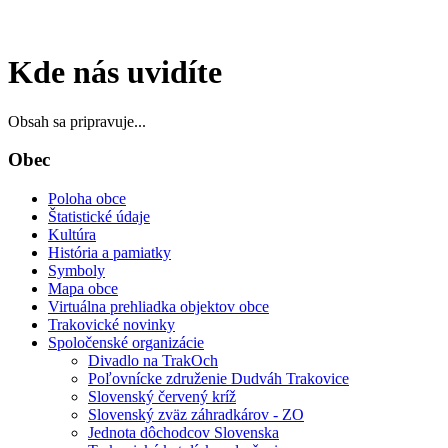
Kde nás uvidíte
Obsah sa pripravuje...
Obec
Poloha obce
Štatistické údaje
Kultúra
História a pamiatky
Symboly
Mapa obce
Virtuálna prehliadka objektov obce
Trakovické novinky
Spoločenské organizácie
Divadlo na TrakOch
Poľovnícke združenie Dudváh Trakovice
Slovenský červený kríž
Slovenský zväz záhradkárov - ZO
Jednota dôchodcov Slovenska