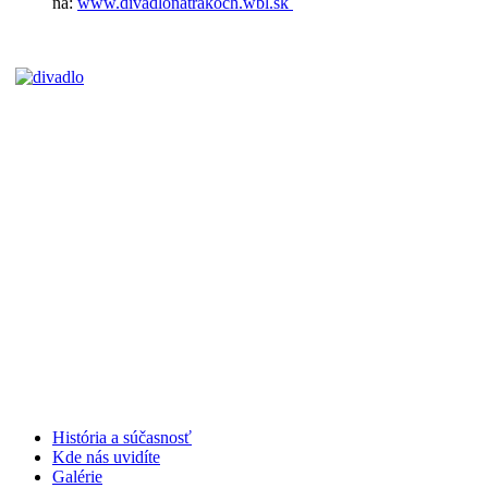
na:
www.divadlonatrakoch.wbl.sk
História a súčasnosť
Kde nás uvidíte
Galérie