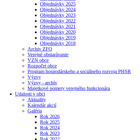
Objednávky 2025
Objednávky 2024
Objednávky 2023
Objednávky 2022
Objednávky 2021
Objednávky 2020
Objednávky 2019
Objednávky 2018
Archiv ZFO
Verejné obstarávanie
VZN obce
Rozpočet obce
Program hospodárskeho a sociálneho rozvoja PHSR
Výzvy
Výzvy - archív
Majetkové pomery verejného funkcionára
Udalosti v obci
Aktuality
Kalendár akcií
Galéria
Rok 2026
Rok 2025
Rok 2024
Rok 2023
Rok 2022