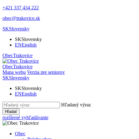
+421 337 434 222
obec@trakovice.sk
SK
Slovensky
SK
Slovensky
EN
English
Obec
Trakovice
Obec
Trakovice
Mapa webu
Verzia pre seniorov
SK
Slovensky
SK
Slovensky
EN
English
Hľadaný výraz
Hľadať
rozšírené vyhľadávanie
Obec