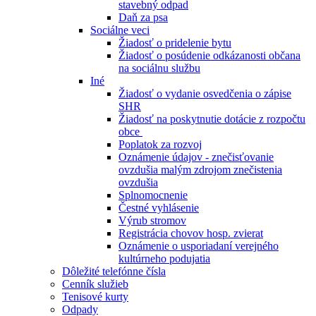
stavebný odpad
Daň za psa
Sociálne veci
Žiadosť o pridelenie bytu
Žiadosť o posúdenie odkázanosti občana
na sociálnu službu
Iné
Žiadosť o vydanie osvedčenia o zápise
SHR
Žiadosť na poskytnutie dotácie z rozpočtu
obce
Poplatok za rozvoj
Oznámenie údajov - znečisťovanie
ovzdušia malým zdrojom znečistenia
ovzdušia
Splnomocnenie
Čestné vyhlásenie
Výrub stromov
Registrácia chovov hosp. zvierat
Oznámenie o usporiadaní verejného
kultúrneho podujatia
Dôležité telefónne čísla
Cenník služieb
Tenisové kurty
Odpady