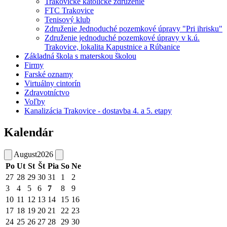
Trakovické katolícke združenie
FTC Trakovice
Tenisový klub
Združenie Jednoduché pozemkové úpravy "Pri ihrisku"
Združenie jednoduché pozemkové úpravy v k.ú.
Trakovice, lokalita Kapustnice a Rúbanice
Základná škola s materskou školou
Firmy
Farské oznamy
Virtuálny cintorín
Zdravotníctvo
Voľby
Kanalizácia Trakovice - dostavba 4. a 5. etapy
Kalendár
August
2026
Po
Ut
St
Št
Pia
So
Ne
27
28
29
30
31
1
2
3
4
5
6
7
8
9
10
11
12
13
14
15
16
17
18
19
20
21
22
23
24
25
26
27
28
29
30