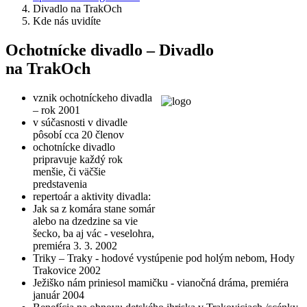
Divadlo na TrakOch
Kde nás uvidíte
Ochotnícke divadlo – Divadlo
na TrakOch
vznik ochotníckeho divadla
– rok 2001
v súčasnosti v divadle
pôsobí cca 20 členov
ochotnícke divadlo
pripravuje každý rok
menšie, či väčšie
predstavenia
repertoár a aktivity divadla:
Jak sa z komára stane somár
alebo na dzedzine sa vie
šecko, ba aj vác - veselohra,
premiéra 3. 3. 2002
Triky – Traky - hodové vystúpenie pod holým nebom, Hody
Trakovice 2002
Ježiško nám priniesol mamičku - vianočná dráma, premiéra
január 2004