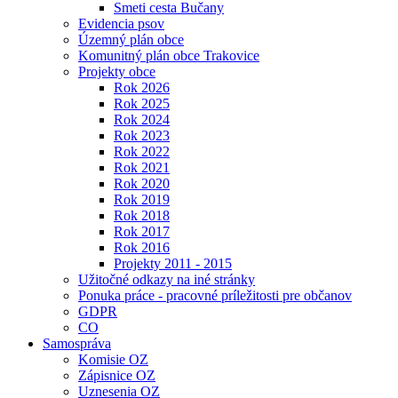
Smeti cesta Bučany
Evidencia psov
Územný plán obce
Komunitný plán obce Trakovice
Projekty obce
Rok 2026
Rok 2025
Rok 2024
Rok 2023
Rok 2022
Rok 2021
Rok 2020
Rok 2019
Rok 2018
Rok 2017
Rok 2016
Projekty 2011 - 2015
Užitočné odkazy na iné stránky
Ponuka práce - pracovné príležitosti pre občanov
GDPR
CO
Samospráva
Komisie OZ
Zápisnice OZ
Uznesenia OZ