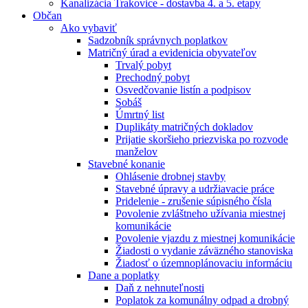
Kanalizácia Trakovice - dostavba 4. a 5. etapy
Občan
Ako vybaviť
Sadzobník správnych poplatkov
Matričný úrad a evidenicia obyvateľov
Trvalý pobyt
Prechodný pobyt
Osvedčovanie listín a podpisov
Sobáš
Úmrtný list
Duplikáty matričných dokladov
Prijatie skoršieho priezviska po rozvode
manželov
Stavebné konanie
Ohlásenie drobnej stavby
Stavebné úpravy a udržiavacie práce
Pridelenie - zrušenie súpisného čísla
Povolenie zvláštneho užívania miestnej
komunikácie
Povolenie vjazdu z miestnej komunikácie
Žiadosti o vydanie záväzného stanoviska
Žiadosť o územnoplánovaciu informáciu
Dane a poplatky
Daň z nehnuteľnosti
Poplatok za komunálny odpad a drobný