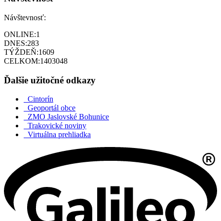
Návštevnosť:
ONLINE:
1
DNES:
283
TÝŽDEŇ:
1609
CELKOM:
1403048
Ďalšie užitočné odkazy
Cintorín
Geoportál obce
ZMO Jaslovské Bohunice
Trakovické noviny
Virtuálna prehliadka