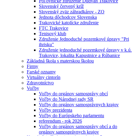
Poľovnícke združenie Dudváh Trakovice
Slovenský červený kríž
Slovenský zväz záhradkárov - ZO
Jednota dôchodcov Slovenska
Trakovické katolícke združenie
FTC Trakovice
Tenisový klub
Združenie Jednoduché pozemkové úpravy "Pri
ihrisku"
Združenie jednoduché pozemkové úpravy v k.ú.
Trakovice, lokalita Kapustnice a Rúbanice
Základná škola s materskou školou
Firmy
Farské oznamy
Virtuálny cintorín
Zdravotníctvo
Voľby
Voľby do orgánov samosprávy obcí
Voľby do Národnej rady SR
Voľby do orgánov samosprávnych krajov
Voľby prezidenta
Voľby do Európskeho parlamentu
referendum - rok 2026
Voľby do orgánov samosprávy obcí a do
orgánov samosprávnych krajov