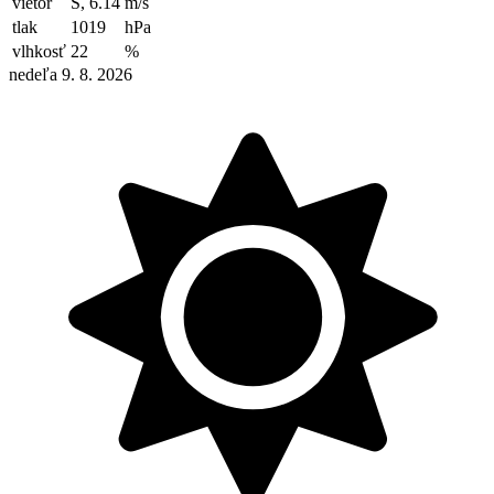
vietor
S, 6.14
m/s
tlak
1019
hPa
vlhkosť
22
%
nedeľa 9. 8. 2026