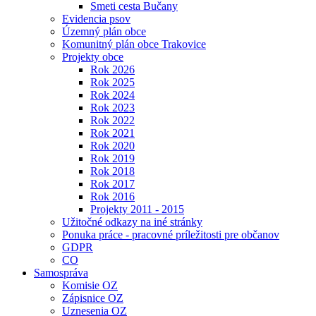
Smeti cesta Bučany
Evidencia psov
Územný plán obce
Komunitný plán obce Trakovice
Projekty obce
Rok 2026
Rok 2025
Rok 2024
Rok 2023
Rok 2022
Rok 2021
Rok 2020
Rok 2019
Rok 2018
Rok 2017
Rok 2016
Projekty 2011 - 2015
Užitočné odkazy na iné stránky
Ponuka práce - pracovné príležitosti pre občanov
GDPR
CO
Samospráva
Komisie OZ
Zápisnice OZ
Uznesenia OZ