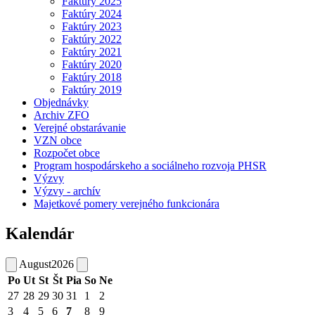
Faktúry 2025
Faktúry 2024
Faktúry 2023
Faktúry 2022
Faktúry 2021
Faktúry 2020
Faktúry 2018
Faktúry 2019
Objednávky
Archiv ZFO
Verejné obstarávanie
VZN obce
Rozpočet obce
Program hospodárskeho a sociálneho rozvoja PHSR
Výzvy
Výzvy - archív
Majetkové pomery verejného funkcionára
Kalendár
August
2026
Po
Ut
St
Št
Pia
So
Ne
27
28
29
30
31
1
2
3
4
5
6
7
8
9