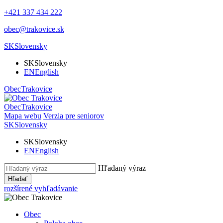
+421 337 434 222
obec@trakovice.sk
SK
Slovensky
SK
Slovensky
EN
English
Obec
Trakovice
Obec
Trakovice
Mapa webu
Verzia pre seniorov
SK
Slovensky
SK
Slovensky
EN
English
Hľadaný výraz
Hľadať
rozšírené vyhľadávanie
Obec