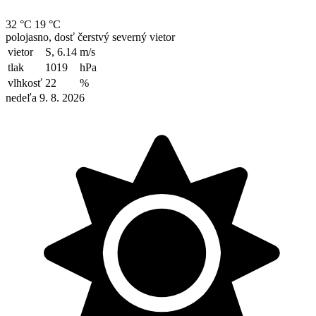
32 °C
19 °C
polojasno, dosť čerstvý severný vietor
vietor
S, 6.14
m/s
tlak
1019
hPa
vlhkosť
22
%
nedeľa 9. 8. 2026