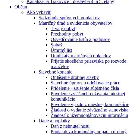
Kanalizácia Trakovice - dostavba 4. a 5. etapy
Občan
Ako vybaviť
Sadzobník správnych poplatkov
Matričný úrad a evidenicia obyvateľov
Trvalý pobyt
Prechodný pobyt
Osvedčovanie listín a podpisov
Sobáš
Úmrtný list
Duplikáty matričných dokladov
Prijatie skoršieho priezviska po rozvode
manželov
Stavebné konanie
Ohlásenie drobnej stavby
Stavebné úpravy a udržiavacie práce
Pridelenie - zrušenie súpisného čísla
Povolenie zvláštneho užívania miestnej
komunikácie
Povolenie vjazdu z miestnej komunikácie
Žiadosti o vydanie záväzného stanoviska
Žiadosť o územnoplánovaciu informáciu
Dane a poplatky
Daň z nehnuteľnosti
Poplatok za komunálny odpad a drobný