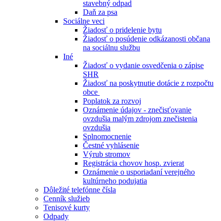
stavebný odpad
Daň za psa
Sociálne veci
Žiadosť o pridelenie bytu
Žiadosť o posúdenie odkázanosti občana
na sociálnu službu
Iné
Žiadosť o vydanie osvedčenia o zápise
SHR
Žiadosť na poskytnutie dotácie z rozpočtu
obce
Poplatok za rozvoj
Oznámenie údajov - znečisťovanie
ovzdušia malým zdrojom znečistenia
ovzdušia
Splnomocnenie
Čestné vyhlásenie
Výrub stromov
Registrácia chovov hosp. zvierat
Oznámenie o usporiadaní verejného
kultúrneho podujatia
Dôležité telefónne čísla
Cenník služieb
Tenisové kurty
Odpady