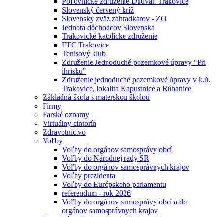
Poľovnícke združenie Dudváh Trakovice
Slovenský červený kríž
Slovenský zväz záhradkárov - ZO
Jednota dôchodcov Slovenska
Trakovické katolícke združenie
FTC Trakovice
Tenisový klub
Združenie Jednoduché pozemkové úpravy "Pri
ihrisku"
Združenie jednoduché pozemkové úpravy v k.ú.
Trakovice, lokalita Kapustnice a Rúbanice
Základná škola s materskou školou
Firmy
Farské oznamy
Virtuálny cintorín
Zdravotníctvo
Voľby
Voľby do orgánov samosprávy obcí
Voľby do Národnej rady SR
Voľby do orgánov samosprávnych krajov
Voľby prezidenta
Voľby do Európskeho parlamentu
referendum - rok 2026
Voľby do orgánov samosprávy obcí a do
orgánov samosprávnych krajov