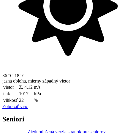
36 °C
18 °C
jasná obloha, mierny západný vietor
vietor
Z, 4.12
m/s
tlak
1017
hPa
vlhkosť
22
%
Zobraziť viac
Seniori
Zjednodušená verzia stránok pre seniorov