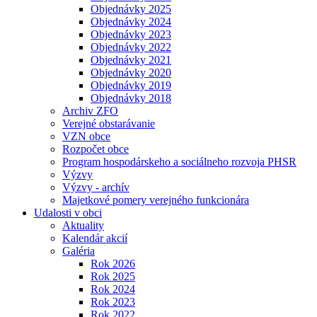
Objednávky 2025
Objednávky 2024
Objednávky 2023
Objednávky 2022
Objednávky 2021
Objednávky 2020
Objednávky 2019
Objednávky 2018
Archiv ZFO
Verejné obstarávanie
VZN obce
Rozpočet obce
Program hospodárskeho a sociálneho rozvoja PHSR
Výzvy
Výzvy - archív
Majetkové pomery verejného funkcionára
Udalosti v obci
Aktuality
Kalendár akcií
Galéria
Rok 2026
Rok 2025
Rok 2024
Rok 2023
Rok 2022