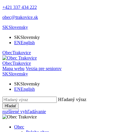
+421 337 434 222
obec@trakovice.sk
SK
Slovensky
SK
Slovensky
EN
English
Obec
Trakovice
Obec
Trakovice
Mapa webu
Verzia pre seniorov
SK
Slovensky
SK
Slovensky
EN
English
Hľadaný výraz
Hľadať
rozšírené vyhľadávanie
Obec