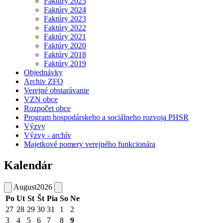
Faktúry 2025
Faktúry 2024
Faktúry 2023
Faktúry 2022
Faktúry 2021
Faktúry 2020
Faktúry 2018
Faktúry 2019
Objednávky
Archiv ZFO
Verejné obstarávanie
VZN obce
Rozpočet obce
Program hospodárskeho a sociálneho rozvoja PHSR
Výzvy
Výzvy - archív
Majetkové pomery verejného funkcionára
Kalendár
August
2026
Po
Ut
St
Št
Pia
So
Ne
27
28
29
30
31
1
2
3
4
5
6
7
8
9