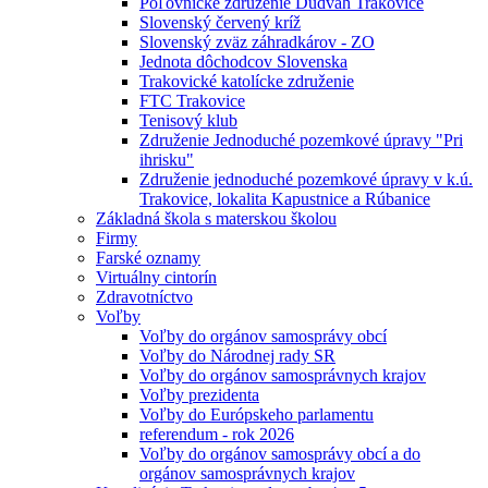
Poľovnícke združenie Dudváh Trakovice
Slovenský červený kríž
Slovenský zväz záhradkárov - ZO
Jednota dôchodcov Slovenska
Trakovické katolícke združenie
FTC Trakovice
Tenisový klub
Združenie Jednoduché pozemkové úpravy "Pri
ihrisku"
Združenie jednoduché pozemkové úpravy v k.ú.
Trakovice, lokalita Kapustnice a Rúbanice
Základná škola s materskou školou
Firmy
Farské oznamy
Virtuálny cintorín
Zdravotníctvo
Voľby
Voľby do orgánov samosprávy obcí
Voľby do Národnej rady SR
Voľby do orgánov samosprávnych krajov
Voľby prezidenta
Voľby do Európskeho parlamentu
referendum - rok 2026
Voľby do orgánov samosprávy obcí a do
orgánov samosprávnych krajov