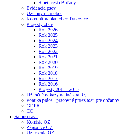
Smeti cesta Bučany
Evidencia psov
Územný plán obce
Komunitný plán obce Trakovice
Projekty obce
Rok 2026
Rok 2025
Rok 2024
Rok 2023
Rok 2022
Rok 2021
Rok 2020
Rok 2019
Rok 2018
Rok 2017
Rok 2016
Projekty 2011 - 2015
Užitočné odkazy na iné stránky
Ponuka práce - pracovné príležitosti pre občanov
GDPR
CO
Samospráva
Komisie OZ
Zápisnice OZ
Uznesenia OZ