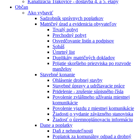
Kanalizácia Trakovice - dostavba 4. a 5. etapy
Občan
Ako vybaviť
Sadzobník správnych poplatkov
Matričný úrad a evidenicia obyvateľov
Trvalý pobyt
Prechodný pobyt
Osvedčovanie listín a podpisov
Sobáš
Úmrtný list
Duplikáty matričných dokladov
Prijatie skoršieho priezviska po rozvode
manželov
Stavebné konanie
Ohlásenie drobnej stavby
Stavebné úpravy a udržiavacie práce
Pridelenie - zrušenie súpisného čísla
Povolenie zvláštneho užívania miestnej
komunikácie
Povolenie vjazdu z miestnej komunikácie
Žiadosti o vydanie záväzného stanoviska
Žiadosť o územnoplánovaciu informáciu
Dane a poplatky
Daň z nehnuteľnosti
Poplatok za komunálny odpad a drobný