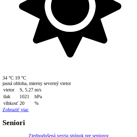
34 °C
19 °C
jasná obloha, mierny severný vietor
vietor
S, 5.27
m/s
tlak
1021
hPa
vlhkosť
20
%
Zobraziť viac
Seniori
Zjednodušená verzia stránok pre seniorov