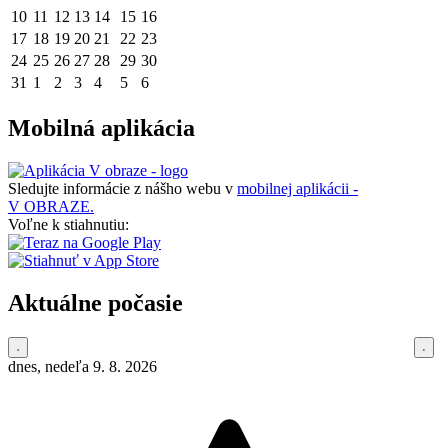
10
11
12
13
14
15
16
17
18
19
20
21
22
23
24
25
26
27
28
29
30
31
1
2
3
4
5
6
Mobilná aplikácia
Sledujte informácie z nášho webu v
mobilnej aplikácii -
V OBRAZE.
Voľne k stiahnutiu:
Aktuálne počasie
dnes, nedeľa 9. 8. 2026