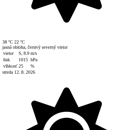
38 °C
22 °C
jasná obloha, čerstvý severný vietor
vietor
S, 8.9
m/s
tlak
1015
hPa
vlhkosť
25
%
streda 12. 8. 2026