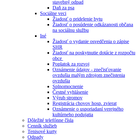
stavebný odpad
Daň za psa
Sociálne veci
Žiadosť o pridelenie bytu
Žiadosť o posúdenie odkázanosti občana
na sociálnu službu
Iné
Žiadosť o vydanie osvedčenia o zápise
SHR
Žiadosť na poskytnutie dotácie z rozpočtu
obce
Poplatok za rozvoj
Oznámenie údajov - znečisťovanie
ovzdušia malým zdrojom znečistenia
ovzdušia
Splnomocnenie
Čestné vyhlásenie
Výrub stromov
Registrácia chovov hosp. zvierat
Oznámenie o usporiadaní verejného
kultúrneho podujatia
Dôležité telefónne čísla
Cenník služieb
Tenisové kurty
Odpady