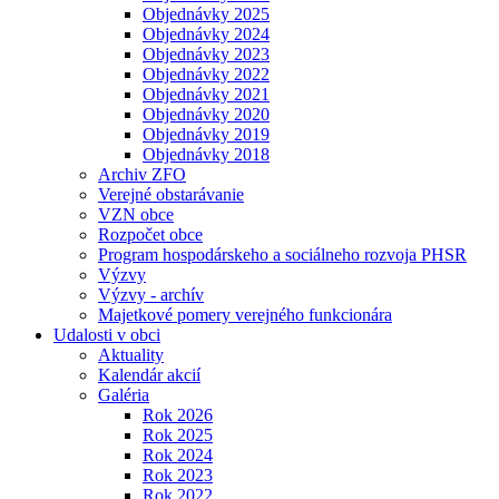
Objednávky 2025
Objednávky 2024
Objednávky 2023
Objednávky 2022
Objednávky 2021
Objednávky 2020
Objednávky 2019
Objednávky 2018
Archiv ZFO
Verejné obstarávanie
VZN obce
Rozpočet obce
Program hospodárskeho a sociálneho rozvoja PHSR
Výzvy
Výzvy - archív
Majetkové pomery verejného funkcionára
Udalosti v obci
Aktuality
Kalendár akcií
Galéria
Rok 2026
Rok 2025
Rok 2024
Rok 2023
Rok 2022