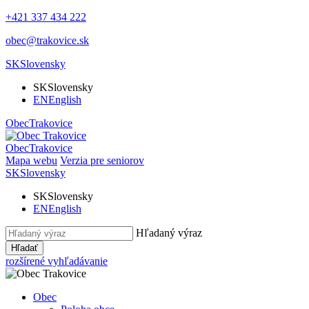
+421 337 434 222
obec@trakovice.sk
SK
Slovensky
SK
Slovensky
EN
English
Obec
Trakovice
Obec
Trakovice
Mapa webu
Verzia pre seniorov
SK
Slovensky
SK
Slovensky
EN
English
Hľadaný výraz
Hľadať
rozšírené vyhľadávanie
Obec