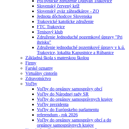
Poľovnícke združenie Dudváh Trakovice
Slovenský červený kríž
Slovenský zväz záhradkárov - ZO
Jednota dôchodcov Slovenska
Trakovické katolícke združenie
FTC Trakovice
Tenisový klub
Združenie Jednoduché pozemkové úpravy "Pri
ihrisku"
Združenie jednoduché pozemkové úpravy v k.ú.
Trakovice, lokalita Kapustnice a Rúbanice
Základná škola s materskou školou
Firmy
Farské oznamy
Virtuálny cintorín
Zdravotníctvo
Voľby
Voľby do orgánov samosprávy obcí
Voľby do Národnej rady SR
Voľby do orgánov samosprávnych krajov
Voľby prezidenta
Voľby do Európskeho parlamentu
referendum - rok 2026
Voľby do orgánov samosprávy obcí a do
orgánov samosprávnych krajov