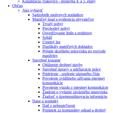
Kanalizácia Trakovice - dostavba 4. a 5. etapy
Občan
Ako vybaviť
Sadzobník správnych poplatkov
Matričný úrad a evidenicia obyvateľov
Trvalý pobyt
Prechodný pobyt
Osvedčovanie listín a podpisov
Sobáš
Úmrtný list
Duplikáty matričných dokladov
Prijatie skoršieho priezviska po rozvode
manželov
Stavebné konanie
Ohlásenie drobnej stavby
Stavebné úpravy a udržiavacie práce
Pridelenie - zrušenie súpisného čísla
Povolenie zvláštneho užívania miestnej
komunikácie
Povolenie vjazdu z miestnej komunikácie
Žiadosti o vydanie záväzného stanoviska
Žiadosť o územnoplánovaciu informáciu
Dane a poplatky
Daň z nehnuteľnosti
Poplatok za komunálny odpad a drobný