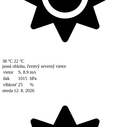
38 °C
22 °C
jasná obloha, čerstvý severný vietor
vietor
S, 8.9
m/s
tlak
1015
hPa
vlhkosť
25
%
streda 12. 8. 2026