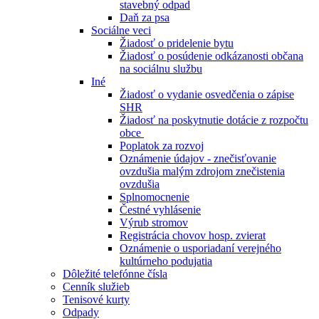
stavebný odpad
Daň za psa
Sociálne veci
Žiadosť o pridelenie bytu
Žiadosť o posúdenie odkázanosti občana
na sociálnu službu
Iné
Žiadosť o vydanie osvedčenia o zápise
SHR
Žiadosť na poskytnutie dotácie z rozpočtu
obce
Poplatok za rozvoj
Oznámenie údajov - znečisťovanie
ovzdušia malým zdrojom znečistenia
ovzdušia
Splnomocnenie
Čestné vyhlásenie
Výrub stromov
Registrácia chovov hosp. zvierat
Oznámenie o usporiadaní verejného
kultúrneho podujatia
Dôležité telefónne čísla
Cenník služieb
Tenisové kurty
Odpady