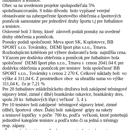
futbalistov a tenistov.
Obec sa na uvedenom projekte spolupodieľala 5%
spolufinancovaním. S tohto dôvodu bolo vypísané verejné
obstarávanie na zabezpečenie športového oblečenia a športových
pomôcok samostatne pre jednotlivé druhy športu t.j pre futbalistov
a tenistov.
Oslovené boli 3 firmy, ktoré zároveň podali ponuky na uvedené
druhy oblečenia a pomôcok.
Ponuky podali spoločnosti: Meva sport SK, Koplotovce, BB
SPORT s.r.o. Továrniky, DEMI šport plus s.r.o., Trnava.
Rozhodujúcim kritériom pri výbere dodavateľa bola najnižšia cena.
Víťazom pre dodávku oblečenia a pomôcok pre futbalistov bola
spoločnosť DEMI šport plus s.r.o., Trnava s cenou 2041.04 € pre
dodávku oblečenia a pomôcok pre tenistov bola spoločnosť BB
SPORT s.r.o., Továrniky s cenou 2 270 €. Celkové náklady boli vo
výške 4 311,04 €. Z prostriedkov obce sa uhradila suma vo výške
311,04 €, čo je 7,21 %
Pre 20 futbalistov mládežníckeho družstva boli zakúpené tréningové
súpravy letné, zimné ( dlhé) brankárske rukavice, brankársky dres,
spolu 20 ks futbalových lôpt ( veľkosť 3, 4 ).
Pre 10 tenistov boli zakúpené tréningové súpravy letné, zimné
(dlhé), športová obuv. Ďalej boli nakúpené gripy na rakety
a tenisové loptičky v počte 700 ks, podľa veľkosti, ktoré potrebujú
jednotlivé kategórie tenistov a podľa toho či sa jedná o tréningy
resp. zápasy.