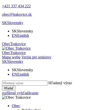
+421 337 434 222
obec@trakovice.sk
SK
Slovensky
SK
Slovensky
EN
English
Obec
Trakovice
Obec
Trakovice
Mapa webu
Verzia pre seniorov
SK
Slovensky
SK
Slovensky
EN
English
Hľadaný výraz
Hľadať
rozšírené vyhľadávanie
Obec