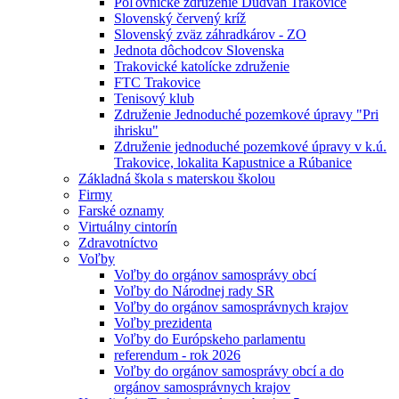
Poľovnícke združenie Dudváh Trakovice
Slovenský červený kríž
Slovenský zväz záhradkárov - ZO
Jednota dôchodcov Slovenska
Trakovické katolícke združenie
FTC Trakovice
Tenisový klub
Združenie Jednoduché pozemkové úpravy "Pri
ihrisku"
Združenie jednoduché pozemkové úpravy v k.ú.
Trakovice, lokalita Kapustnice a Rúbanice
Základná škola s materskou školou
Firmy
Farské oznamy
Virtuálny cintorín
Zdravotníctvo
Voľby
Voľby do orgánov samosprávy obcí
Voľby do Národnej rady SR
Voľby do orgánov samosprávnych krajov
Voľby prezidenta
Voľby do Európskeho parlamentu
referendum - rok 2026
Voľby do orgánov samosprávy obcí a do
orgánov samosprávnych krajov