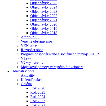
Objednávky 2025
Objednávky 2024
Objednávky 2023
Objednávky 2022
Objednávky 2021
Objednávky 2020
Objednávky 2019
Objednávky 2018
Archiv ZFO
Verejné obstarávanie
VZN obce
Rozpočet obce
Program hospodárskeho a sociálneho rozvoja PHSR
Výzvy
Výzvy - archív
Majetkové pomery verejného funkcionára
Udalosti v obci
Aktuality
Kalendár akcií
Galéria
Rok 2026
Rok 2025
Rok 2024
Rok 2023
Rok 2022