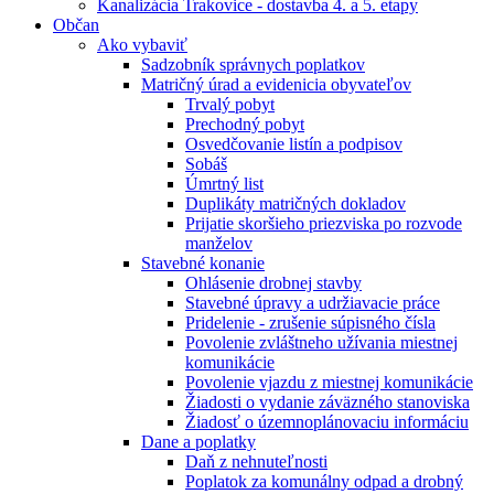
Kanalizácia Trakovice - dostavba 4. a 5. etapy
Občan
Ako vybaviť
Sadzobník správnych poplatkov
Matričný úrad a evidenicia obyvateľov
Trvalý pobyt
Prechodný pobyt
Osvedčovanie listín a podpisov
Sobáš
Úmrtný list
Duplikáty matričných dokladov
Prijatie skoršieho priezviska po rozvode
manželov
Stavebné konanie
Ohlásenie drobnej stavby
Stavebné úpravy a udržiavacie práce
Pridelenie - zrušenie súpisného čísla
Povolenie zvláštneho užívania miestnej
komunikácie
Povolenie vjazdu z miestnej komunikácie
Žiadosti o vydanie záväzného stanoviska
Žiadosť o územnoplánovaciu informáciu
Dane a poplatky
Daň z nehnuteľnosti
Poplatok za komunálny odpad a drobný