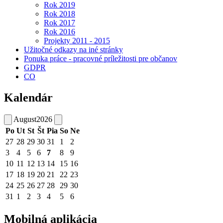
Rok 2019
Rok 2018
Rok 2017
Rok 2016
Projekty 2011 - 2015
Užitočné odkazy na iné stránky
Ponuka práce - pracovné príležitosti pre občanov
GDPR
CO
Kalendár
August
2026
Po
Ut
St
Št
Pia
So
Ne
27
28
29
30
31
1
2
3
4
5
6
7
8
9
10
11
12
13
14
15
16
17
18
19
20
21
22
23
24
25
26
27
28
29
30
31
1
2
3
4
5
6
Mobilná aplikácia