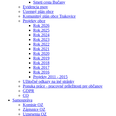
Smeti cesta Bučany
Evidencia psov
Územný plán obce
Komunitný plán obce Trakovice
Projekty obce
Rok 2026
Rok 2025
Rok 2024
Rok 2023
Rok 2022
Rok 2021
Rok 2020
Rok 2019
Rok 2018
Rok 2017
Rok 2016
Projekty 2011 - 2015
Užitočné odkazy na iné stránky
Ponuka práce - pracovné príležitosti pre občanov
GDPR
CO
Samospráva
Komisie OZ
Zápisnice OZ
Uznesenia OZ