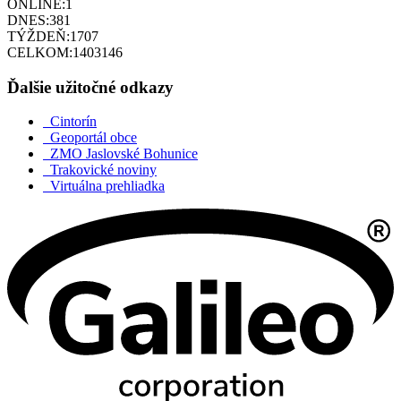
ONLINE:
1
DNES:
381
TÝŽDEŇ:
1707
CELKOM:
1403146
Ďalšie užitočné odkazy
Cintorín
Geoportál obce
ZMO Jaslovské Bohunice
Trakovické noviny
Virtuálna prehliadka