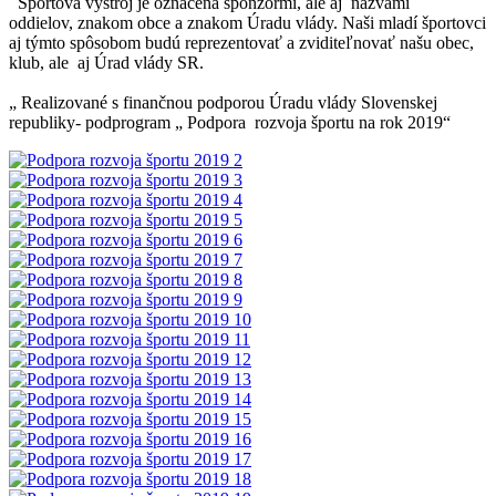
Športová výstroj je označená sponzormi, ale aj názvami
oddielov, znakom obce a znakom Úradu vlády. Naši mladí športovci
aj týmto spôsobom budú reprezentovať a zviditeľnovať našu obec,
klub, ale aj Úrad vlády SR.
„ Realizované s finančnou podporou Úradu vlády Slovenskej
republiky- podprogram „ Podpora rozvoja športu na rok 2019“