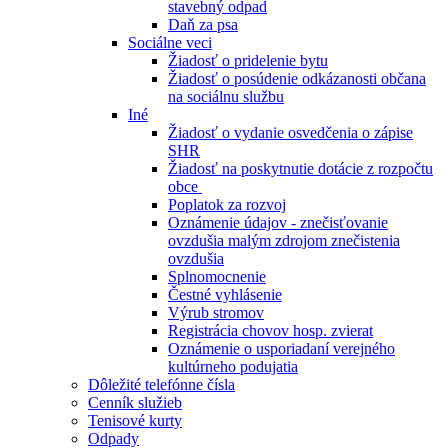
stavebný odpad
Daň za psa
Sociálne veci
Žiadosť o pridelenie bytu
Žiadosť o posúdenie odkázanosti občana
na sociálnu službu
Iné
Žiadosť o vydanie osvedčenia o zápise
SHR
Žiadosť na poskytnutie dotácie z rozpočtu
obce
Poplatok za rozvoj
Oznámenie údajov - znečisťovanie
ovzdušia malým zdrojom znečistenia
ovzdušia
Splnomocnenie
Čestné vyhlásenie
Výrub stromov
Registrácia chovov hosp. zvierat
Oznámenie o usporiadaní verejného
kultúrneho podujatia
Dôležité telefónne čísla
Cenník služieb
Tenisové kurty
Odpady