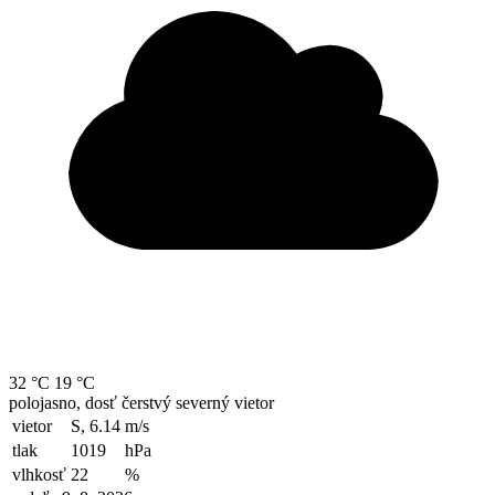
32 °C
19 °C
polojasno, dosť čerstvý severný vietor
vietor
S, 6.14
m/s
tlak
1019
hPa
vlhkosť
22
%