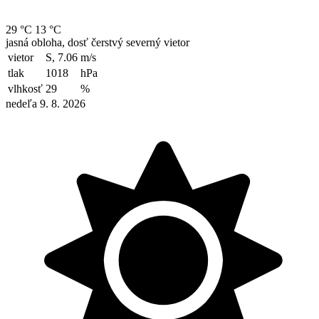
29 °C
13 °C
jasná obloha, dosť čerstvý severný vietor
vietor
S, 7.06
m/s
tlak
1018
hPa
vlhkosť
29
%
nedeľa 9. 8. 2026