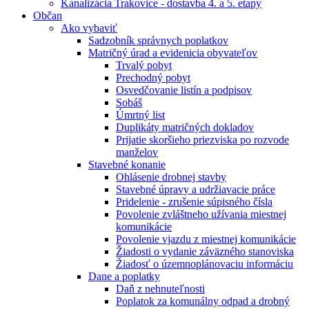
Kanalizácia Trakovice - dostavba 4. a 5. etapy
Občan
Ako vybaviť
Sadzobník správnych poplatkov
Matričný úrad a evidenicia obyvateľov
Trvalý pobyt
Prechodný pobyt
Osvedčovanie listín a podpisov
Sobáš
Úmrtný list
Duplikáty matričných dokladov
Prijatie skoršieho priezviska po rozvode
manželov
Stavebné konanie
Ohlásenie drobnej stavby
Stavebné úpravy a udržiavacie práce
Pridelenie - zrušenie súpisného čísla
Povolenie zvláštneho užívania miestnej
komunikácie
Povolenie vjazdu z miestnej komunikácie
Žiadosti o vydanie záväzného stanoviska
Žiadosť o územnoplánovaciu informáciu
Dane a poplatky
Daň z nehnuteľnosti
Poplatok za komunálny odpad a drobný