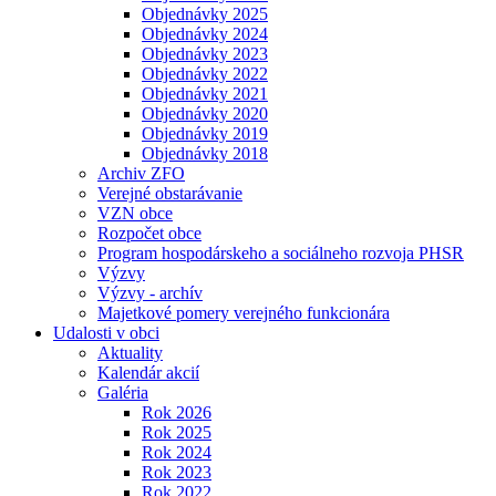
Objednávky 2025
Objednávky 2024
Objednávky 2023
Objednávky 2022
Objednávky 2021
Objednávky 2020
Objednávky 2019
Objednávky 2018
Archiv ZFO
Verejné obstarávanie
VZN obce
Rozpočet obce
Program hospodárskeho a sociálneho rozvoja PHSR
Výzvy
Výzvy - archív
Majetkové pomery verejného funkcionára
Udalosti v obci
Aktuality
Kalendár akcií
Galéria
Rok 2026
Rok 2025
Rok 2024
Rok 2023
Rok 2022