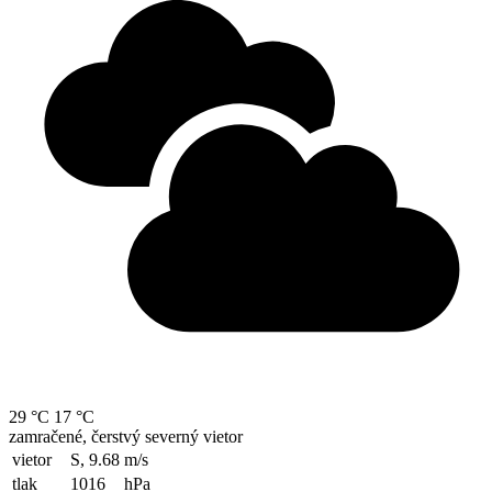
29 °C
17 °C
zamračené, čerstvý severný vietor
vietor
S, 9.68
m/s
tlak
1016
hPa