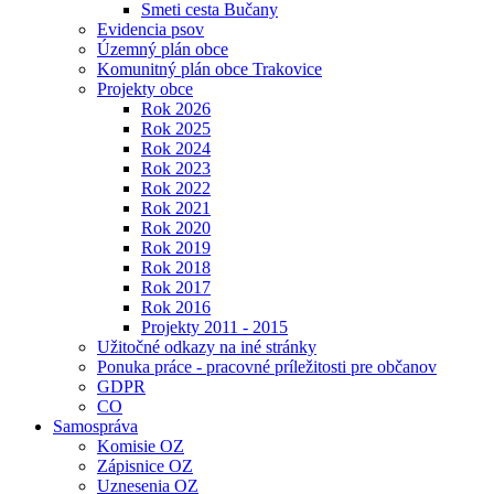
Smeti cesta Bučany
Evidencia psov
Územný plán obce
Komunitný plán obce Trakovice
Projekty obce
Rok 2026
Rok 2025
Rok 2024
Rok 2023
Rok 2022
Rok 2021
Rok 2020
Rok 2019
Rok 2018
Rok 2017
Rok 2016
Projekty 2011 - 2015
Užitočné odkazy na iné stránky
Ponuka práce - pracovné príležitosti pre občanov
GDPR
CO
Samospráva
Komisie OZ
Zápisnice OZ
Uznesenia OZ