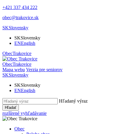
+421 337 434 222
obec@trakovice.sk
SK
Slovensky
SK
Slovensky
EN
English
Obec
Trakovice
Obec
Trakovice
Mapa webu
Verzia pre seniorov
SK
Slovensky
SK
Slovensky
EN
English
Hľadaný výraz
Hľadať
rozšírené vyhľadávanie
Obec