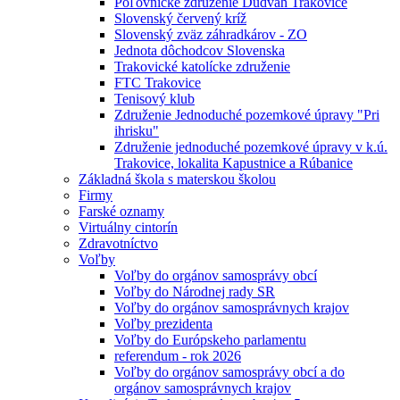
Poľovnícke združenie Dudváh Trakovice
Slovenský červený kríž
Slovenský zväz záhradkárov - ZO
Jednota dôchodcov Slovenska
Trakovické katolícke združenie
FTC Trakovice
Tenisový klub
Združenie Jednoduché pozemkové úpravy "Pri
ihrisku"
Združenie jednoduché pozemkové úpravy v k.ú.
Trakovice, lokalita Kapustnice a Rúbanice
Základná škola s materskou školou
Firmy
Farské oznamy
Virtuálny cintorín
Zdravotníctvo
Voľby
Voľby do orgánov samosprávy obcí
Voľby do Národnej rady SR
Voľby do orgánov samosprávnych krajov
Voľby prezidenta
Voľby do Európskeho parlamentu
referendum - rok 2026
Voľby do orgánov samosprávy obcí a do
orgánov samosprávnych krajov