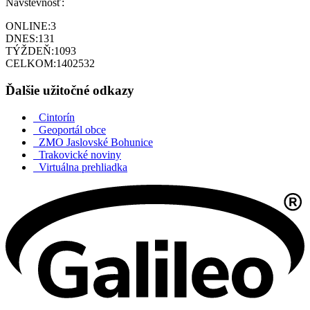
Návštevnosť:
ONLINE:
3
DNES:
131
TÝŽDEŇ:
1093
CELKOM:
1402532
Ďalšie užitočné odkazy
Cintorín
Geoportál obce
ZMO Jaslovské Bohunice
Trakovické noviny
Virtuálna prehliadka