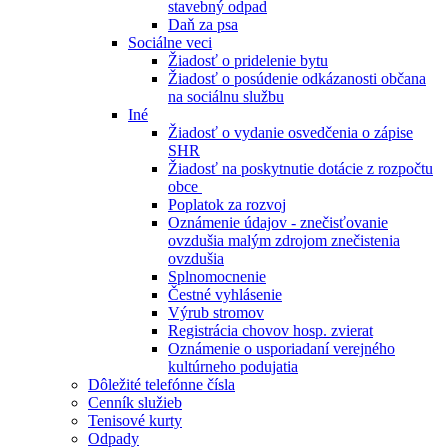
stavebný odpad
Daň za psa
Sociálne veci
Žiadosť o pridelenie bytu
Žiadosť o posúdenie odkázanosti občana
na sociálnu službu
Iné
Žiadosť o vydanie osvedčenia o zápise
SHR
Žiadosť na poskytnutie dotácie z rozpočtu
obce
Poplatok za rozvoj
Oznámenie údajov - znečisťovanie
ovzdušia malým zdrojom znečistenia
ovzdušia
Splnomocnenie
Čestné vyhlásenie
Výrub stromov
Registrácia chovov hosp. zvierat
Oznámenie o usporiadaní verejného
kultúrneho podujatia
Dôležité telefónne čísla
Cenník služieb
Tenisové kurty
Odpady