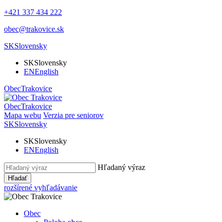
+421 337 434 222
obec@trakovice.sk
SK
Slovensky
SK
Slovensky
EN
English
Obec
Trakovice
Obec
Trakovice
Mapa webu
Verzia pre seniorov
SK
Slovensky
SK
Slovensky
EN
English
Hľadaný výraz
Hľadať
rozšírené vyhľadávanie
Obec