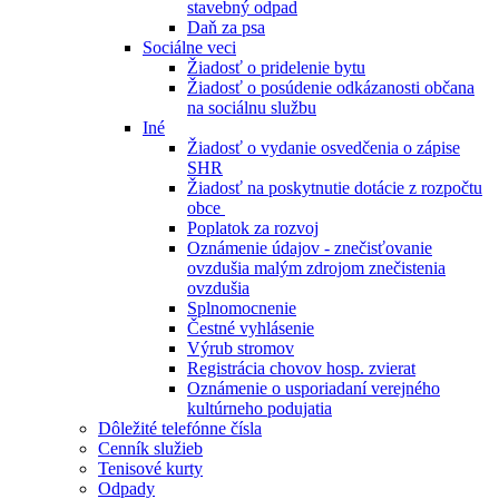
stavebný odpad
Daň za psa
Sociálne veci
Žiadosť o pridelenie bytu
Žiadosť o posúdenie odkázanosti občana
na sociálnu službu
Iné
Žiadosť o vydanie osvedčenia o zápise
SHR
Žiadosť na poskytnutie dotácie z rozpočtu
obce
Poplatok za rozvoj
Oznámenie údajov - znečisťovanie
ovzdušia malým zdrojom znečistenia
ovzdušia
Splnomocnenie
Čestné vyhlásenie
Výrub stromov
Registrácia chovov hosp. zvierat
Oznámenie o usporiadaní verejného
kultúrneho podujatia
Dôležité telefónne čísla
Cenník služieb
Tenisové kurty
Odpady