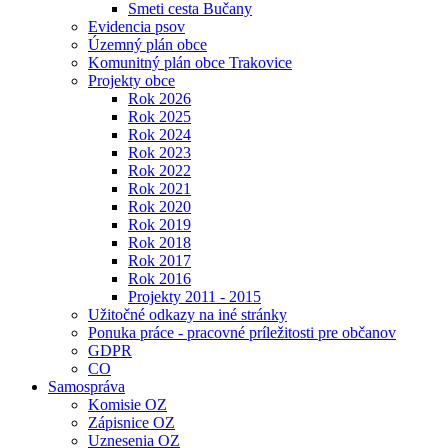
Smeti cesta Bučany
Evidencia psov
Územný plán obce
Komunitný plán obce Trakovice
Projekty obce
Rok 2026
Rok 2025
Rok 2024
Rok 2023
Rok 2022
Rok 2021
Rok 2020
Rok 2019
Rok 2018
Rok 2017
Rok 2016
Projekty 2011 - 2015
Užitočné odkazy na iné stránky
Ponuka práce - pracovné príležitosti pre občanov
GDPR
CO
Samospráva
Komisie OZ
Zápisnice OZ
Uznesenia OZ