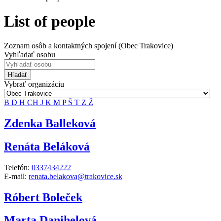
List of people
Zoznam osôb a kontaktných spojení (Obec Trakovice)
Vyhľadať osobu
Hľadať
Vybrať organizáciu
B
D
H
CH
J
K
M
P
Š
T
Z
Ž
Zdenka Balleková
Renáta Beláková
Telefón:
0337434222
E-mail:
renata.belakova@trakovice.sk
Róbert Boleček
Marta Danihelová