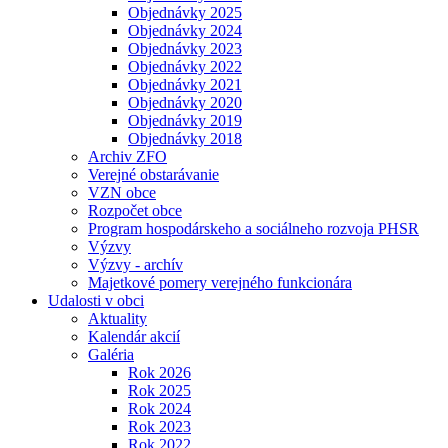
Objednávky 2025
Objednávky 2024
Objednávky 2023
Objednávky 2022
Objednávky 2021
Objednávky 2020
Objednávky 2019
Objednávky 2018
Archiv ZFO
Verejné obstarávanie
VZN obce
Rozpočet obce
Program hospodárskeho a sociálneho rozvoja PHSR
Výzvy
Výzvy - archív
Majetkové pomery verejného funkcionára
Udalosti v obci
Aktuality
Kalendár akcií
Galéria
Rok 2026
Rok 2025
Rok 2024
Rok 2023
Rok 2022