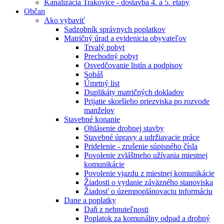
Kanalizácia Trakovice - dostavba 4. a 5. etapy
Občan
Ako vybaviť
Sadzobník správnych poplatkov
Matričný úrad a evidenicia obyvateľov
Trvalý pobyt
Prechodný pobyt
Osvedčovanie listín a podpisov
Sobáš
Úmrtný list
Duplikáty matričných dokladov
Prijatie skoršieho priezviska po rozvode
manželov
Stavebné konanie
Ohlásenie drobnej stavby
Stavebné úpravy a udržiavacie práce
Pridelenie - zrušenie súpisného čísla
Povolenie zvláštneho užívania miestnej
komunikácie
Povolenie vjazdu z miestnej komunikácie
Žiadosti o vydanie záväzného stanoviska
Žiadosť o územnoplánovaciu informáciu
Dane a poplatky
Daň z nehnuteľnosti
Poplatok za komunálny odpad a drobný