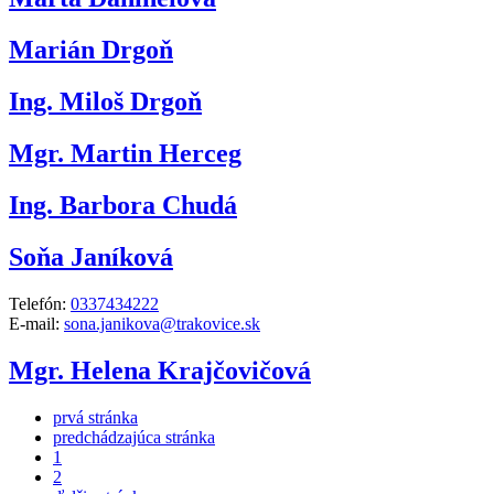
Marián Drgoň
Ing. Miloš Drgoň
Mgr. Martin Herceg
Ing. Barbora Chudá
Soňa Janíková
Telefón:
0337434222
E-mail:
sona.janikova@trakovice.sk
Mgr. Helena Krajčovičová
prvá stránka
predchádzajúca stránka
1
2