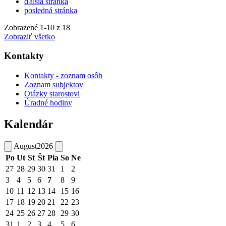
ďalšia stránka
posledná stránka
Zobrazené
1
-
10
z 18
Zobraziť všetko
Kontakty
Kontakty - zoznam osôb
Zoznam subjektov
Otázky starostovi
Úradné hodiny
Kalendár
August
2026
Po
Ut
St
Št
Pia
So
Ne
27
28
29
30
31
1
2
3
4
5
6
7
8
9
10
11
12
13
14
15
16
17
18
19
20
21
22
23
24
25
26
27
28
29
30
31
1
2
3
4
5
6