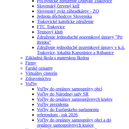
Poľovnícke združenie Dudváh Trakovice
Slovenský červený kríž
Slovenský zväz záhradkárov - ZO
Jednota dôchodcov Slovenska
Trakovické katolícke združenie
FTC Trakovice
Tenisový klub
Združenie Jednoduché pozemkové úpravy "Pri
ihrisku"
Združenie jednoduché pozemkové úpravy v k.ú.
Trakovice, lokalita Kapustnice a Rúbanice
Základná škola s materskou školou
Firmy
Farské oznamy
Virtuálny cintorín
Zdravotníctvo
Voľby
Voľby do orgánov samosprávy obcí
Voľby do Národnej rady SR
Voľby do orgánov samosprávnych krajov
Voľby prezidenta
Voľby do Európskeho parlamentu
referendum - rok 2026
Voľby do orgánov samosprávy obcí a do
orgánov samosprávnych krajov