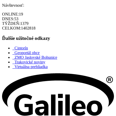
Návštevnosť:
ONLINE:
19
DNES:
53
TÝŽDEŇ:
1379
CELKOM:
1402818
Ďalšie užitočné odkazy
Cintorín
Geoportál obce
ZMO Jaslovské Bohunice
Trakovické noviny
Virtuálna prehliadka