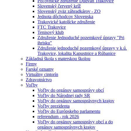
Poľovnícke združenie Dudváh Trakovice
Slovenský červený kríž
Slovenský zväz záhradkárov - ZO
Jednota dôchodcov Slovenska
Trakovické katolícke združenie
FTC Trakovice
Tenisový klub
Združenie Jednoduché pozemkové úpravy "Pri
ihrisku"
Združenie jednoduché pozemkové úpravy v k.ú.
Trakovice, lokalita Kapustnice a Rúbanice
Základná škola s materskou školou
Firmy
Farské oznamy
Virtuálny cintorín
Zdravotníctvo
Voľby
Voľby do orgánov samosprávy obcí
Voľby do Národnej rady SR
Voľby do orgánov samosprávnych krajov
Voľby prezidenta
Voľby do Európskeho parlamentu
referendum - rok 2026
Voľby do orgánov samosprávy obcí a do
orgánov samosprávnych krajov