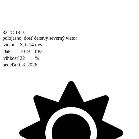
32 °C
19 °C
polojasno, dosť čerstvý severný vietor
vietor
S, 6.14
m/s
tlak
1019
hPa
vlhkosť
22
%
nedeľa 9. 8. 2026