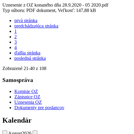
Uznesenie z OZ konaného dňa 28.9.2020 - 05 2020.pdf
Typ súboru: PDF dokument, Veľkosť: 147,88 kB
prvá stránka
predchádzajúca stránka
1
2
3
4
ďalšia stránka
posledná stránka
Zobrazené
21
-
40
z 108
Samospráva
Komisie OZ
Zápisnice OZ
Uznesenia OZ
Dokumenty pre poslancov
Kalendár
August
2026