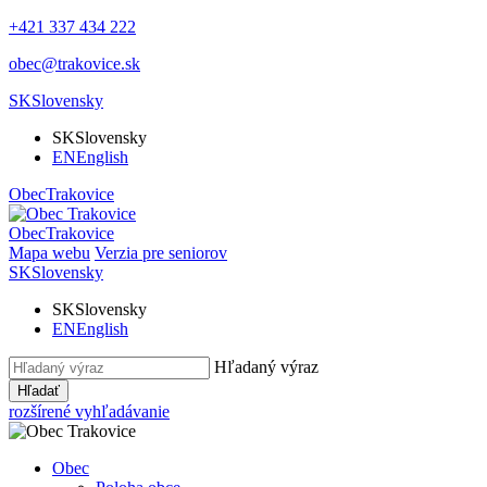
+421 337 434 222
obec@trakovice.sk
SK
Slovensky
SK
Slovensky
EN
English
Obec
Trakovice
Obec
Trakovice
Mapa webu
Verzia pre seniorov
SK
Slovensky
SK
Slovensky
EN
English
Hľadaný výraz
Hľadať
rozšírené vyhľadávanie
Obec