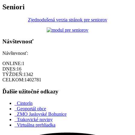
Seniori
Zjednodušená verzia stránok pre seniorov
Návštevnosť
Návštevnosť:
ONLINE:
1
DNES:
16
TÝŽDEŇ:
1342
CELKOM:
1402781
Ďalšie užitočné odkazy
Cintorín
Geoportál obce
ZMO Jaslovské Bohunice
Trakovické noviny
Virtuálna prehliadka