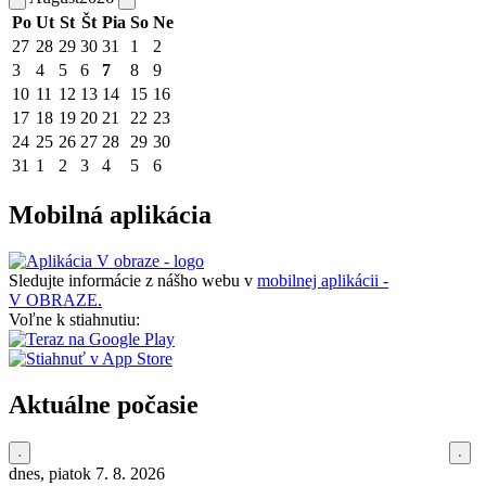
Po
Ut
St
Št
Pia
So
Ne
27
28
29
30
31
1
2
3
4
5
6
7
8
9
10
11
12
13
14
15
16
17
18
19
20
21
22
23
24
25
26
27
28
29
30
31
1
2
3
4
5
6
Mobilná aplikácia
Sledujte informácie z nášho webu v
mobilnej aplikácii -
V OBRAZE.
Voľne k stiahnutiu:
Aktuálne počasie
dnes, piatok 7. 8. 2026