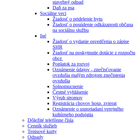
stavebný odpad
Daň za psa
Sociálne veci
Žiadosť o pridelenie bytu
Žiadosť o posúdenie odkázanosti občana
na sociálnu službu
Iné
Žiadosť o vydanie osvedčenia o zápise
SHR
Žiadosť na poskytnutie dotácie z rozpočtu
obce
Poplatok za rozvoj
Oznámenie údajov - znečisťovanie
ovzdušia malým zdrojom znečistenia
ovzdušia
Splnomocnenie
Čestné vyhlásenie
Výrub stromov
Registrácia chovov hosp. zvierat
Oznámenie o usporiadaní verejného
kultúrneho podujatia
Dôležité telefónne čísla
Cenník služieb
Tenisové kurty
Odpady