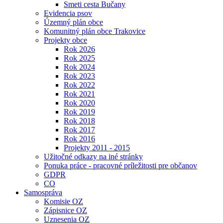
Smeti cesta Bučany
Evidencia psov
Územný plán obce
Komunitný plán obce Trakovice
Projekty obce
Rok 2026
Rok 2025
Rok 2024
Rok 2023
Rok 2022
Rok 2021
Rok 2020
Rok 2019
Rok 2018
Rok 2017
Rok 2016
Projekty 2011 - 2015
Užitočné odkazy na iné stránky
Ponuka práce - pracovné príležitosti pre občanov
GDPR
CO
Samospráva
Komisie OZ
Zápisnice OZ
Uznesenia OZ