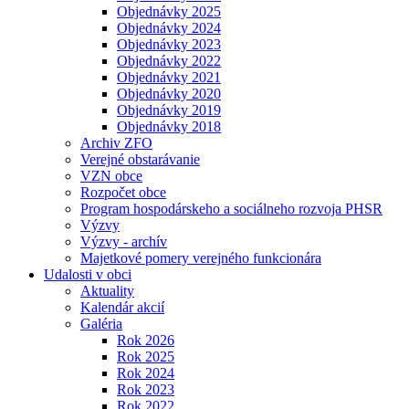
Objednávky 2025
Objednávky 2024
Objednávky 2023
Objednávky 2022
Objednávky 2021
Objednávky 2020
Objednávky 2019
Objednávky 2018
Archiv ZFO
Verejné obstarávanie
VZN obce
Rozpočet obce
Program hospodárskeho a sociálneho rozvoja PHSR
Výzvy
Výzvy - archív
Majetkové pomery verejného funkcionára
Udalosti v obci
Aktuality
Kalendár akcií
Galéria
Rok 2026
Rok 2025
Rok 2024
Rok 2023
Rok 2022